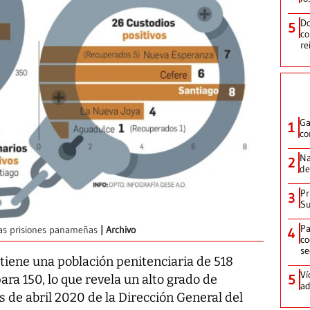
Do
5
co
re
Ga
1
co
Na
2
de
Pr
3
Su
Pa
las prisiones panameñas
Archivo
4
co
se
 tiene una población penitenciaria de 518
Ví
5
ara 150, lo que revela un alto grado de
ad
 de abril 2020 de la Dirección General del