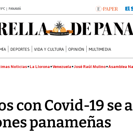
.9°C | PANAMÁ
MÍA
DEPORTES
VIDA Y CULTURA
OPINIÓN
MULTIMEDIA
timas Noticias
La Llorona
Venezuela
José Raúl Mulino
Asamblea Na
os con Covid-19 se
iones panameñas