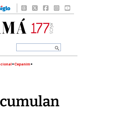
cional
Cepanim
 acumulan