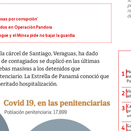
emergencia de gran
...
p
r
d
sas por corrupción’
ados en Operación Pandora
ue y el Minsa pide no bajar la guardia
 la cárcel de Santiago, Veraguas, ha dado
a de contagiados se duplicó en las últimas
ebas masivas a los detenidos que
Ma
1
enciario. La Estrella de Panamá conoció que
ev
Po
eritado hospitalización.
Ví
2
ad
Ca
3
pr
un
Ga
4
lo