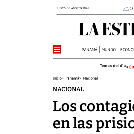
JUEVES 06 AGOSTO 2026
23
PANAMÁ
MUNDO
ECONO
Úl
Inicio
>
Panamá
>
Nacional
NACIONAL
Los contagi
en las pris