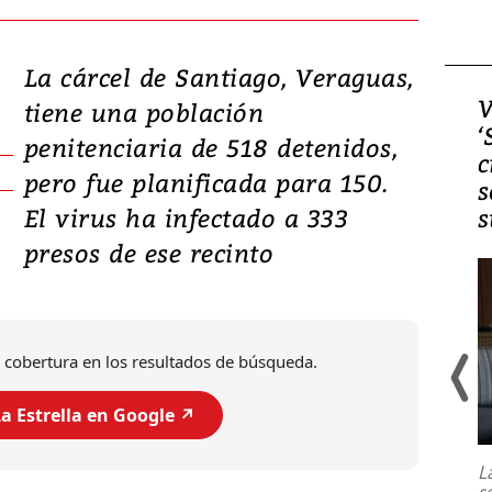
La cárcel de Santiago, Veraguas,
Video, Japón: Terremoto
V
tiene una población
deja heridos y graves
‘
penitenciaria de 518 detenidos,
daños en Kumamoto
c
pero fue planificada para 150.
s
El virus ha infectado a 333
s
presos de ese recinto
 cobertura en los resultados de búsqueda.
a Estrella en Google ↗️
Un fuerte terremoto de magnitud
7,1 se registró este martes 28 de
julio en la prefectura de Kumamoto,
L
al sur de Japón, provocando una
s