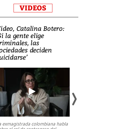
VIDEOS
ideo, Catalina Botero:
Video: Lula la
Si la gente elige
candidatura 
riminales, las
promesas de i
ociedades deciden
en defensa, ed
uicidarse’
tierras raras
a exmagistrada colombiana habla
Entre recuerdos y es
obre el rol de contrapeso del
referencias hacia sus