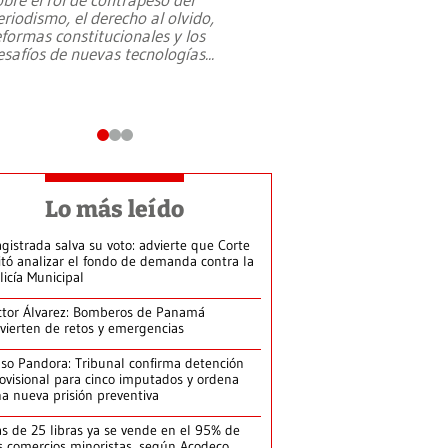
eriodismo, el derecho al olvido,
presidente de Brasil,
eformas constitucionales y los
da Silva, oficializó 
esafíos de nuevas tecnologías
...
candidatura
...
Lo más leído
gistrada salva su voto: advierte que Corte
itó analizar el fondo de demanda contra la
licía Municipal
ctor Álvarez: Bomberos de Panamá
vierten de retos y emergencias
so Pandora: Tribunal confirma detención
ovisional para cinco imputados y ordena
a nueva prisión preventiva
s de 25 libras ya se vende en el 95% de
s comercios minoristas, según Acodeco