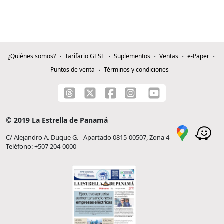
¿Quiénes somos?
Tarifario GESE
Suplementos
Ventas
e-Paper
Puntos de venta
Términos y condiciones
© 2019 La Estrella de Panamá
C/ Alejandro A. Duque G. - Apartado 0815-00507, Zona 4
Teléfono: +507 204-0000