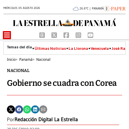
MIÉRCOLES 05 AGOSTO 2026
26.6°C | PANAMÁ
Últimas Noticias
La Llorona
Venezuela
José Raúl
Inicio
>
Panamá
>
Nacional
NACIONAL
Gobierno se cuadra con Corea
Por
Redacción Digital La Estrella