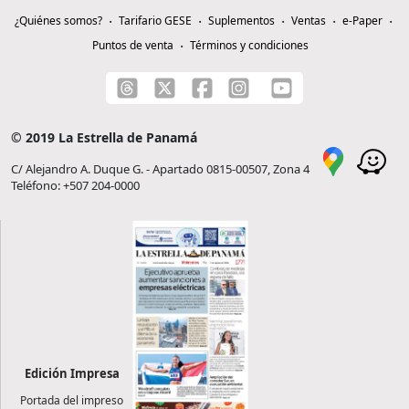
¿Quiénes somos?
Tarifario GESE
Suplementos
Ventas
e-Paper
Puntos de venta
Términos y condiciones
© 2019 La Estrella de Panamá
C/ Alejandro A. Duque G. - Apartado 0815-00507, Zona 4
Teléfono: +507 204-0000
Edición Impresa
Portada del impreso