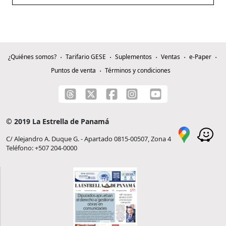
¿Quiénes somos?
Tarifario GESE
Suplementos
Ventas
e-Paper
Puntos de venta
Términos y condiciones
© 2019 La Estrella de Panamá
C/ Alejandro A. Duque G. - Apartado 0815-00507, Zona 4
Teléfono: +507 204-0000