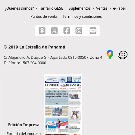
¿Quiénes somos?
Tarifario GESE
Suplementos
Ventas
e-Paper
Puntos de venta
Términos y condiciones
© 2019 La Estrella de Panamá
C/ Alejandro A. Duque G. - Apartado 0815-00507, Zona 4
Teléfono: +507 204-0000
Edición Impresa
Portada del impreso