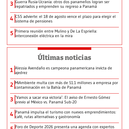
Guerra Rusia-Ucrania: otros dos panameños logran ser
3
repatriados y emprenden su regreso a Panamá
CSS advierte: el 18 de agosto vence el plazo para elegir el
4
sistema de pensiones
Primera reunión entre Mulino y De La Espriella:
5
interconexión eléctrica en la mira
Últimas noticias
Alessia Avendaño es campeona panamericana invicta de
1
ajedrez
MiAmbiente multa con más de $1.1 millones a empresa por
2
contaminación en la Bahía de Panamá
‘Vamos a sacar esa victoria’: El aviso de Ernesto Gómez
3
previo al México vs. Panamá Sub-20
Panamá impulsa el turismo con nuevos emprendimientos:
4
café, rutas alternativas y gastronomía
Foro de Deporte 2026 presenta una agenda con expertos
5