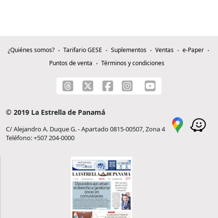
¿Quiénes somos?
Tarifario GESE
Suplementos
Ventas
e-Paper
Puntos de venta
Términos y condiciones
© 2019 La Estrella de Panamá
C/ Alejandro A. Duque G. - Apartado 0815-00507, Zona 4
Teléfono: +507 204-0000