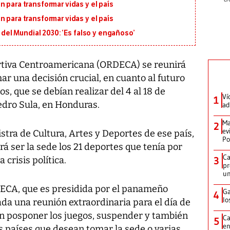
 para transformar vidas y el país
 para transformar vidas y el país
l del Mundial 2030: ‘Es falso y engañoso’
tiva Centroamericana (ORDECA) se reunirá
r una decisión crucial, en cuanto al futuro
s, que se debían realizar del 4 al 18 de
Ví
1
edro Sula, en Honduras.
ad
Ma
2
ev
stra de Cultura, Artes y Deportes de ese país,
Po
á ser la sede los 21 deportes que tenía por
Ca
 crisis política.
3
pr
un
DECA, que es presidida por el panameño
Ga
4
lo
da una reunión extraordinaria para el día de
 posponer los juegos, suspender y también
Ca
5
en
s países que desean tomar la sede o varias