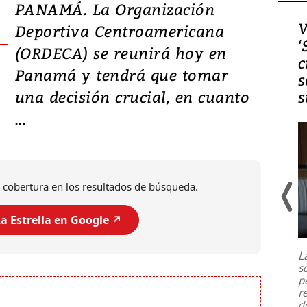
PANAMÁ. La Organización
Video, Japón: Terremoto
V
Deportiva Centroamericana
deja heridos y graves
‘
(ORDECA) se reunirá hoy en
daños en Kumamoto
c
Panamá y tendrá que tomar
s
una decisión crucial, en cuanto
s
...
 cobertura en los resultados de búsqueda.
a Estrella en Google ↗️
Un fuerte terremoto de magnitud
7,1 se registró este martes 28 de
julio en la prefectura de Kumamoto,
L
al sur de Japón, provocando una
s
emergencia de gran
...
p
r
d