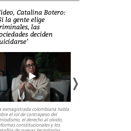
ideo, Catalina Botero:
Video: Lula la
Si la gente elige
candidatura 
riminales, las
promesas de i
ociedades deciden
en defensa, ed
uicidarse’
tierras raras
a exmagistrada colombiana habla
Entre recuerdos y es
obre el rol de contrapeso del
referencias hacia sus
eriodismo, el derecho al olvido,
presidente de Brasil,
eformas constitucionales y los
da Silva, oficializó 
esafíos de nuevas tecnologías
...
candidatura
...