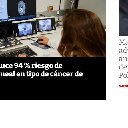
Ma
ad
an
duce 94 % riesgo de
de
neal en tipo de cáncer de
Po
NACI