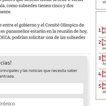
vi
la, como subsedes tienen cinco y dos
mente.
e entre el gobierno y el Comité Olímpico de
Al
1
tes panameños estarán en la reunión de hoy,
al
DECA, podrían solicitar una de las subsedes
Te
2
pr
p
Ma
3
ev
Po
De
4
no
Ba
5
em
dó