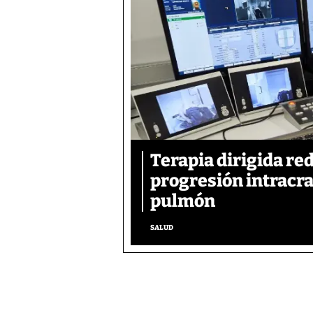
Terapia dirigida re
progresión intracra
pulmón
SALUD