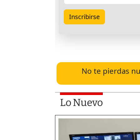
No te pierdas nu
Lo Nuevo