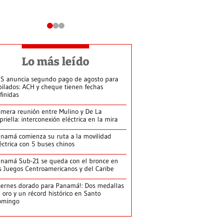
Lo más leído
S anuncia segundo pago de agosto para
bilados: ACH y cheque tienen fechas
finidas
imera reunión entre Mulino y De La
priella: interconexión eléctrica en la mira
namá comienza su ruta a la movilidad
éctrica con 5 buses chinos
namá Sub-21 se queda con el bronce en
s Juegos Centroamericanos y del Caribe
iernes dorado para Panamá!: Dos medallas
 oro y un récord histórico en Santo
omingo