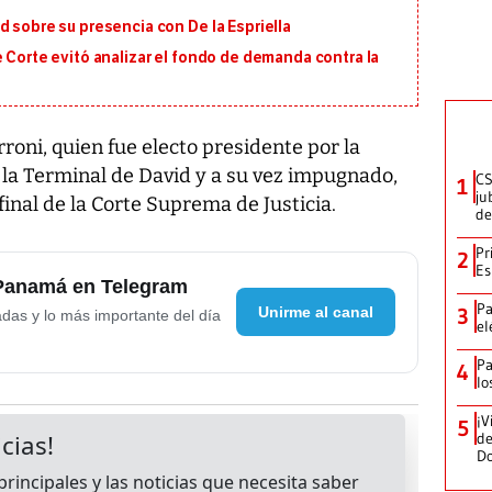
d sobre su presencia con De la Espriella
e Corte evitó analizar el fondo de demanda contra la
roni, quien fue electo presidente por la
 la Terminal de David y a su vez impugnado,
CS
1
ju
 final de la Corte Suprema de Justicia.
de
Pr
2
Es
 Panamá en Telegram
Pa
Unirme al canal
3
adas y lo más importante del día
el
Pa
4
lo
¡V
5
de
D