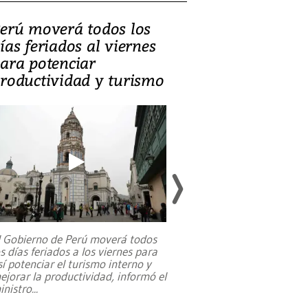
erú moverá todos los
Video, Catalin
ías feriados al viernes
‘Si la gente el
ara potenciar
criminales, la
roductividad y turismo
sociedades de
suicidarse’
l Gobierno de Perú moverá todos
os días feriados a los viernes para
La exmagistrada co
sí potenciar el turismo interno y
sobre el rol de contr
ejorar la productividad, informó el
periodismo, el derech
inistro
...
reformas constitucio
desafíos de nuevas t