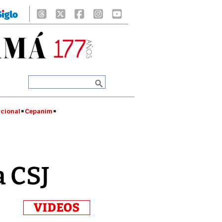
cional
Cepanim
a CSJ
VIDEOS