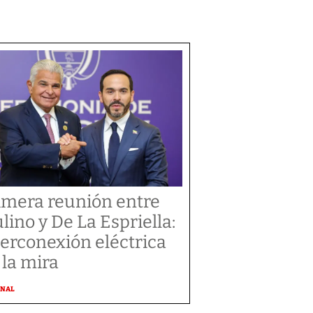
imera reunión entre
lino y De La Espriella:
terconexión eléctrica
 la mira
ONAL