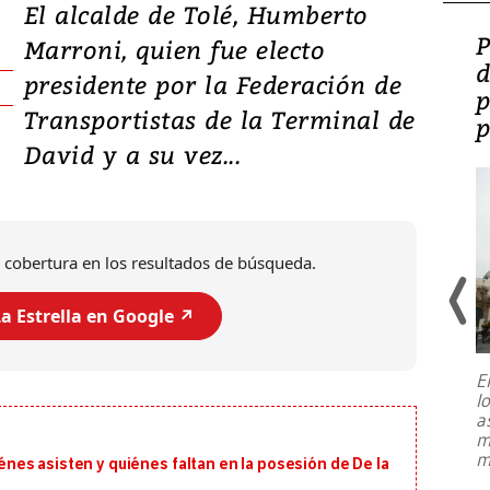
El alcalde de Tolé, Humberto
Video: Lula lanza su
P
Marroni, quien fue electo
candidatura con
d
presidente por la Federación de
promesas de inversión
p
Transportistas de la Terminal de
en defensa, educación y
p
David y a su vez...
tierras raras
 cobertura en los resultados de búsqueda.
a Estrella en Google ↗️
E
l
Entre recuerdos y escuetas
a
referencias hacia sus adversarios, el
m
presidente de Brasil, Luiz Inácio Lula
m
uiénes asisten y quiénes faltan en la posesión de De la
da Silva, oficializó este domingo su
candidatura
...