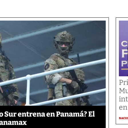
Pr
Mu
in
en
o Sur entrena en Panamá? El
NACI
 Panamax