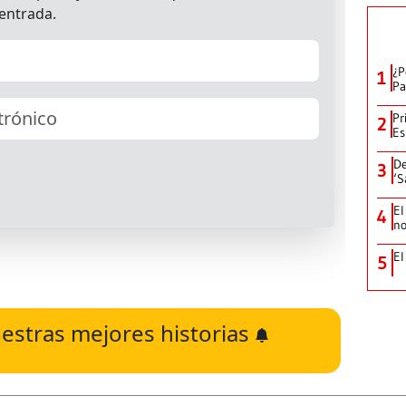
¿P
1
Pa
Pr
2
Es
De
3
‘S
El
4
no
El
5
estras mejores historias