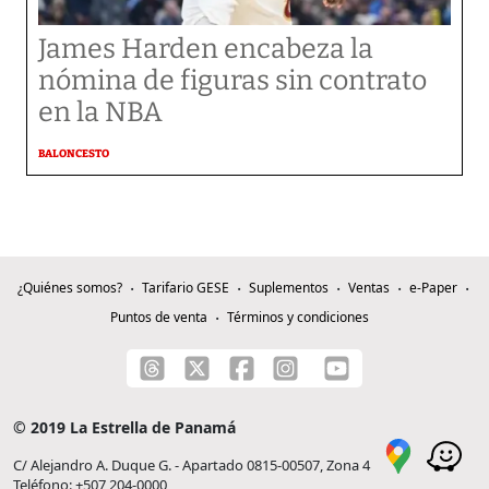
James Harden encabeza la
nómina de figuras sin contrato
en la NBA
BALONCESTO
¿Quiénes somos?
Tarifario GESE
Suplementos
Ventas
e-Paper
Puntos de venta
Términos y condiciones
© 2019 La Estrella de Panamá
C/ Alejandro A. Duque G. - Apartado 0815-00507, Zona 4
Teléfono: +507 204-0000