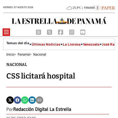
VIERNES 07 AGOSTO 2026
25.8°C | PANAMÁ
Últimas Noticias
La Llorona
Venezuela
José Raúl
Inicio
>
Panamá
>
Nacional
NACIONAL
CSS licitará hospital
Por
Redacción Digital La Estrella