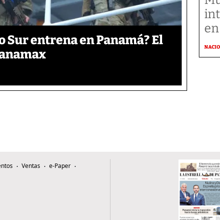
in
en
o Sur entrena en Panamá? El
NACI
 Panamax
ntos
Ventas
e-Paper