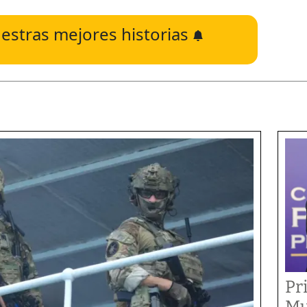
estras mejores historias
Pr
Mu