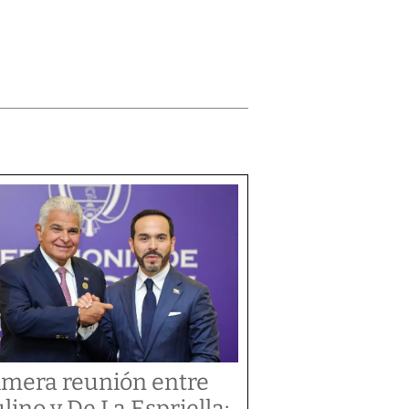
imera reunión entre
lino y De La Espriella: