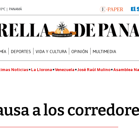
.0°C | PANAMÁ
MÍA
DEPORTES
VIDA Y CULTURA
OPINIÓN
MULTIMEDIA
timas Noticias
La Llorona
Venezuela
José Raúl Mulino
Asamblea Na
usa a los corredor