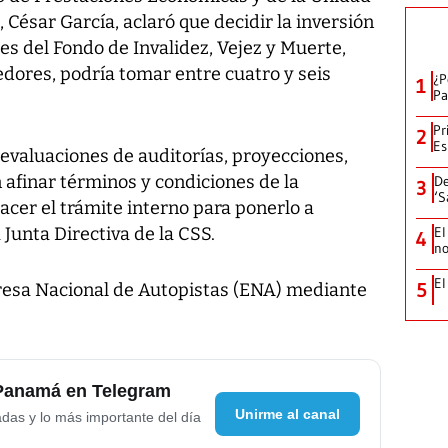
 César García, aclaró que decidir la inversión
es del Fondo de Invalidez, Vejez y Muerte,
dores, podría tomar entre cuatro y seis
¿P
1
Pa
Pr
2
Es
evaluaciones de auditorías, proyecciones,
 afinar términos y condiciones de la
De
3
‘S
acer el trámite interno para ponerlo a
 Junta Directiva de la CSS.
El
4
no
El
5
resa Nacional de Autopistas (ENA) mediante
 Panamá en Telegram
Unirme al canal
adas y lo más importante del día