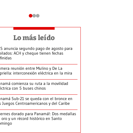
Lo más leído
S anuncia segundo pago de agosto para
bilados: ACH y cheque tienen fechas
finidas
imera reunión entre Mulino y De La
priella: interconexión eléctrica en la mira
namá comienza su ruta a la movilidad
éctrica con 5 buses chinos
namá Sub-21 se queda con el bronce en
s Juegos Centroamericanos y del Caribe
iernes dorado para Panamá!: Dos medallas
 oro y un récord histórico en Santo
omingo