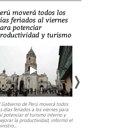
erú moverá todos los
Video, Catalin
ías feriados al viernes
‘Si la gente el
ara potenciar
criminales, la
roductividad y turismo
sociedades de
suicidarse’
l Gobierno de Perú moverá todos
os días feriados a los viernes para
La exmagistrada co
sí potenciar el turismo interno y
sobre el rol de contr
ejorar la productividad, informó el
periodismo, el derech
inistro
...
reformas constitucio
desafíos de nuevas t