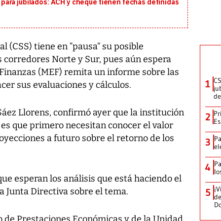
ara jubilados: ACH y cheque tienen fechas definidas
l (CSS) tiene en “pausa” su posible
s corredores Norte y Sur, pues aún espera
 Finanzas (MEF) remita un informe sobre las
CS
1
cer sus evaluaciones y cálculos.
ju
de
Sáez Llorens, confirmó ayer que la institución
Pr
2
Es
 es que primero necesitan conocer el valor
proyecciones a futuro sobre el retorno de los
Pa
3
el
Pa
4
lo
ue esperan los análisis que está haciendo el
¡V
a Junta Directiva sobre el tema.
5
de
D
vo de Prestaciones Económicas y de la Unidad