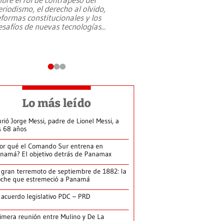
eriodismo, el derecho al olvido,
presidente de Brasil,
eformas constitucionales y los
da Silva, oficializó 
esafíos de nuevas tecnologías
...
candidatura
...
Lo más leído
rió Jorge Messi, padre de Lionel Messi, a
s 68 años
or qué el Comando Sur entrena en
namá? El objetivo detrás de Panamax
 gran terremoto de septiembre de 1882: la
che que estremeció a Panamá
 acuerdo legislativo PDC – PRD
imera reunión entre Mulino y De La