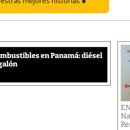
estras mejores historias
ombustibles en Panamá: diésel
galón
EN
Na
Re