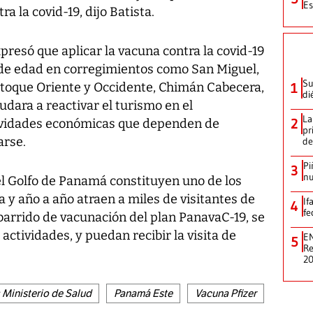
Es
a la covid-19, dijo Batista.
presó que aplicar la vacuna contra la covid-19
 de edad en corregimientos como San Miguel,
Su
Otoque Oriente y Occidente, Chimán Cabecera,
1
di
udara a reactivar el turismo en el
La
2
tividades económicas que dependen de
pr
arse.
de
Pi
3
nu
el Golfo de Panamá constituyen uno de los
a y año a año atraen a miles de visitantes de
If
4
fe
barrido de vacunación del plan PanavaC-19, se
actividades, y puedan recibir la visita de
EN
5
Re
2
Ministerio de Salud
Panamá Este
Vacuna Pfizer