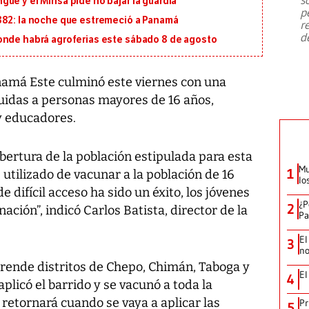
ue y el Minsa pide no bajar la guardia
emergencia de gran
...
p
882: la noche que estremeció a Panamá
r
d
onde habrá agroferias este sábado 8 de agosto
namá Este culminó este viernes con una
ibuidas a personas mayores de 16 años,
y educadores.
rtura de la población estipulada para esta
Mu
1
 utilizado de vacunar a la población de 16
lo
e difícil acceso ha sido un éxito, los jóvenes
¿P
2
ación”, indicó Carlos Batista, director de la
Pa
El
3
no
ende distritos de Chepo, Chimán, Taboga y
El
4
plicó el barrido y se vacunó a toda la
 retornará cuando se vaya a aplicar las
Pr
5