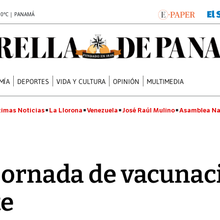
.0°C | PANAMÁ
MÍA
DEPORTES
VIDA Y CULTURA
OPINIÓN
MULTIMEDIA
timas Noticias
La Llorona
Venezuela
José Raúl Mulino
Asamblea Na
jornada de vacunaci
te