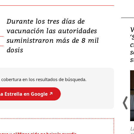
Durante los tres días de
Video, Japón: Terremoto
V
vacunación las autoridades
deja heridos y graves
‘
suministraron más de 8 mil
daños en Kumamoto
c
dosis
s
s
 cobertura en los resultados de búsqueda.
a Estrella en Google ↗️
Un fuerte terremoto de magnitud
7,1 se registró este martes 28 de
julio en la prefectura de Kumamoto,
L
al sur de Japón, provocando una
s