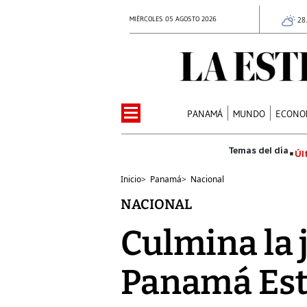
MIÉRCOLES 05 AGOSTO 2026
28
PANAMÁ
MUNDO
ECONO
Úl
Inicio
>
Panamá
>
Nacional
NACIONAL
Culmina la 
Panamá Es