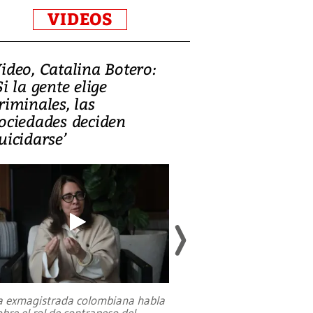
VIDEOS
ideo, Catalina Botero:
Video: Lula la
Si la gente elige
candidatura 
riminales, las
promesas de i
ociedades deciden
en defensa, ed
uicidarse’
tierras raras
a exmagistrada colombiana habla
Entre recuerdos y es
obre el rol de contrapeso del
referencias hacia sus