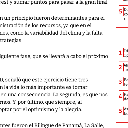
est y sumar puntos para pasar a la gran final.
Do
5
co
n un principio fueron determinantes para el
re
nistración de los recursos, ya que en el
s, como la variabilidad del clima y la falta
trategias.
Tr
1
Op
siguiente fase, que se llevará a cabo el próximo
Ah
2
ju
D, señaló que este ejercicio tiene tres
Pa
3
te
n la vida lo más importante es tomar
nen una consecuencia. La segunda, es que nos
Pa
4
de
os. Y, por último, que siempre, al
tar por el optimismo y la alegría.
As
5
bo
ntes fueron el Bilingüe de Panamá, La Salle,