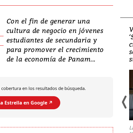
Con el fin de generar una
Video, Japón: Terremoto
V
cultura de negocio en jóvenes
deja heridos y graves
‘
estudiantes de secundaria y
daños en Kumamoto
c
para promover el crecimiento
s
de la economía de Panam...
s
 cobertura en los resultados de búsqueda.
a Estrella en Google ↗️
Un fuerte terremoto de magnitud
7,1 se registró este martes 28 de
julio en la prefectura de Kumamoto,
L
al sur de Japón, provocando una
s