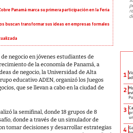
emergencia de gran
...
p
Cobre Panamá marca su primera participación en la Feria
r
d
 buscan transformar sus ideas en empresas formales
ualizada
a de negocio en jóvenes estudiantes de
crecimiento de la economía de Panamá, a
ideas de negocio, la Universidad de Alta
Ví
1
ad
 grupo educativo ADEN, organizó los Juegos
ocios, que se llevan a cabo en la ciudad de
Ma
2
ev
Po
Ca
3
alizó la semifinal, donde 18 grupos de 8
pr
un
safío, donde a través de un simulador de
on tomar decisiones y desarrollar estrategias
Ga
4
lo