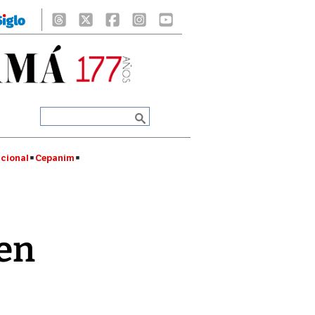
cional
Cepanim
 en