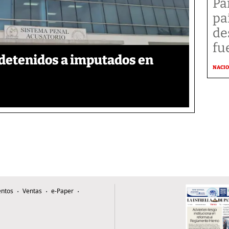
Pa
pa
de
fu
detenidos a imputados en
NACI
ntos
Ventas
e-Paper