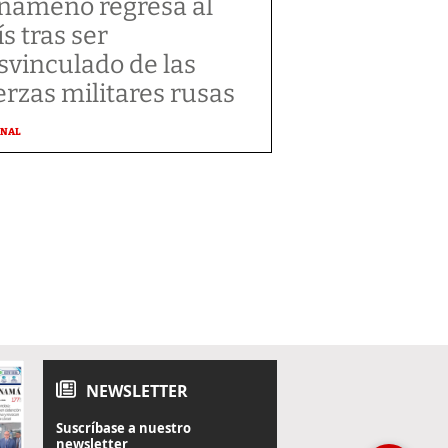
nameño regresa al
ís tras ser
svinculado de las
erzas militares rusas
ONAL
NEWSLETTER
Suscríbase a nuestro
newsletter