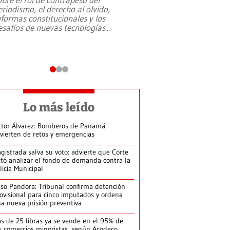
eriodismo, el derecho al olvido,
presidente de Brasil,
eformas constitucionales y los
da Silva, oficializó 
esafíos de nuevas tecnologías
...
candidatura
...
Lo más leído
ctor Álvarez: Bomberos de Panamá
vierten de retos y emergencias
gistrada salva su voto: advierte que Corte
itó analizar el fondo de demanda contra la
licía Municipal
so Pandora: Tribunal confirma detención
ovisional para cinco imputados y ordena
a nueva prisión preventiva
s de 25 libras ya se vende en el 95% de
s comercios minoristas, según Acodeco