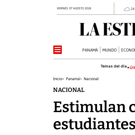
VIERNES 07 AGOSTO 2026
24
PANAMÁ
MUNDO
ECONO
Úl
Inicio
>
Panamá
>
Nacional
NACIONAL
Estimulan c
estudiante