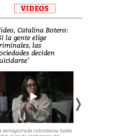
VIDEOS
ideo, Catalina Botero:
Video: Lula la
Si la gente elige
candidatura 
riminales, las
promesas de i
ociedades deciden
en defensa, ed
uicidarse’
tierras raras
a exmagistrada colombiana habla
Entre recuerdos y es
obre el rol de contrapeso del
referencias hacia sus