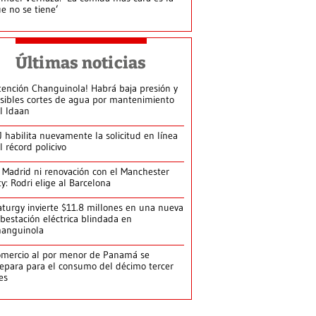
e no se tiene’
Últimas noticias
tención Changuinola! Habrá baja presión y
sibles cortes de agua por mantenimiento
l Idaan
J habilita nuevamente la solicitud en línea
l récord policivo
 Madrid ni renovación con el Manchester
ty: Rodri elige al Barcelona
turgy invierte $11.8 millones en una nueva
bestación eléctrica blindada en
hanguinola
mercio al por menor de Panamá se
epara para el consumo del décimo tercer
es