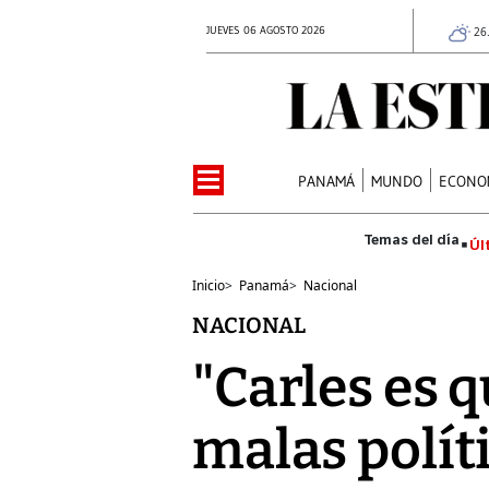
JUEVES 06 AGOSTO 2026
26
PANAMÁ
MUNDO
ECONO
Úl
Inicio
>
Panamá
>
Nacional
NACIONAL
"Carles es q
malas políti