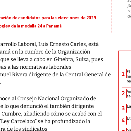
emergencia de gran
...
p
r
d
ración de candidatos para las elecciones de 2029
ogley da la medalla 24 a Panamá
arrollo Laboral, Luis Ernesto Carles, está
amá en la cumbre de la Organización
que se lleva a cabo en Ginebra, Suiza, pues
sas a las normativas laborales
El
1
amuel Rivera dirigente de la Central General de
hi
re
.
An
2
es
noce al Consejo Nacional Organizado de
e lo que denunció el también dirigente
La
3
 Cumbre, añadiendo cómo se acabó con el
Et
4
“Ley Carcelazo” se ha profundizado la
ra de los sindicatos.
Sa