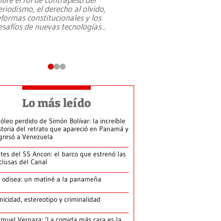
eriodismo, el derecho al olvido,
presidente de Brasil,
eformas constitucionales y los
da Silva, oficializó 
esafíos de nuevas tecnologías
...
candidatura
...
Lo más leído
 óleo perdido de Simón Bolívar: la increíble
storia del retrato que apareció en Panamá y
gresó a Venezuela
tes del SS Ancon: el barco que estrenó las
clusas del Canal
 odisea: un matiné a la panameña
nicidad, estereotipo y criminalidad
muel Vernaza: ‘La comida más cara es la