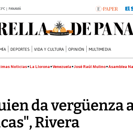
.3°C | PANAMÁ
MÍA
DEPORTES
VIDA Y CULTURA
OPINIÓN
MULTIMEDIA
timas Noticias
La Llorona
Venezuela
José Raúl Mulino
Asamblea Na
uien da vergüenza al
cas", Rivera