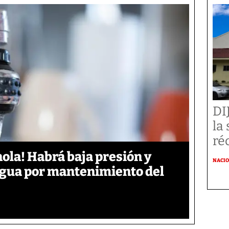
DI
la
ré
ola! Habrá baja presión y
NACI
 agua por mantenimiento del