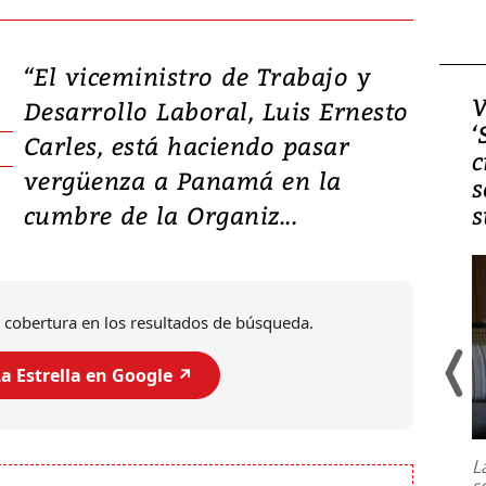
“El viceministro de Trabajo y
Video, Japón: Terremoto
V
Desarrollo Laboral, Luis Ernesto
deja heridos y graves
‘
Carles, está haciendo pasar
daños en Kumamoto
c
vergüenza a Panamá en la
s
cumbre de la Organiz...
s
 cobertura en los resultados de búsqueda.
a Estrella en Google ↗️
Un fuerte terremoto de magnitud
7,1 se registró este martes 28 de
julio en la prefectura de Kumamoto,
L
al sur de Japón, provocando una
s