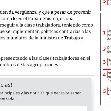
5
qu
uien da vergüenza, y que a pesar de provenir
l como lo es el Panameñismo, es una
rseguir a la clase trabajadora, teniendo como
ue se implementan políticas contrarias a las
¡A
1
po
los mandatos de la ministra de Trabajo y
de
DI
2
de
epresentando a las clases trabajadores en el
Ni
3
miembros de las agrupaciones.
Ci
Na
4
su
C
Co
5
pr
m