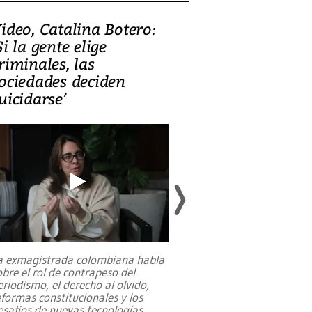
ideo, Catalina Botero:
Video: Lula la
Si la gente elige
candidatura 
riminales, las
promesas de i
ociedades deciden
en defensa, ed
uicidarse’
tierras raras
a exmagistrada colombiana habla
Entre recuerdos y es
obre el rol de contrapeso del
referencias hacia sus
eriodismo, el derecho al olvido,
presidente de Brasil,
eformas constitucionales y los
da Silva, oficializó 
esafíos de nuevas tecnologías
...
candidatura
...