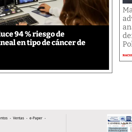
Ma
ad
an
duce 94 % riesgo de
de
neal en tipo de cáncer de
Po
NACI
ntos
Ventas
e-Paper