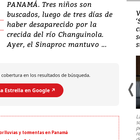
PANAMÁ. Tres niños son
Video, Japón: Terremoto
V
buscados, luego de tres días de
deja heridos y graves
‘
haber desaparecido por la
daños en Kumamoto
c
crecida del río Changuinola.
s
Ayer, el Sinaproc mantuvo ...
s
 cobertura en los resultados de búsqueda.
a Estrella en Google ↗️
Un fuerte terremoto de magnitud
7,1 se registró este martes 28 de
julio en la prefectura de Kumamoto,
L
al sur de Japón, provocando una
s
emergencia de gran
...
p
or lluvias y tormentas en Panamá
r
d