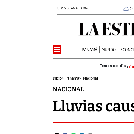
JUEVES 06 AGOSTO 2026
24
PANAMÁ
MUNDO
ECONO
Úl
Inicio
>
Panamá
>
Nacional
NACIONAL
Lluvias cau