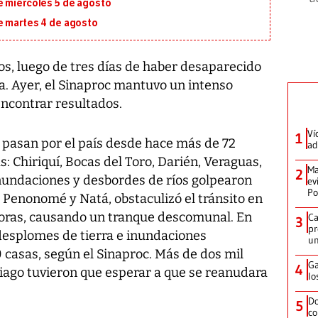
e miércoles 5 de agosto
e martes 4 de agosto
, luego de tres días de haber desaparecido
la. Ayer, el Sinaproc mantuvo un intenso
encontrar resultados.
Ví
1
ío pasan por el país desde hace más de 72
ad
s: Chiriquí, Bocas del Toro, Darién, Veraguas,
Ma
2
 inundaciones y desbordes de ríos golpearon
ev
Po
e Penonomé y Natá, obstaculizó el tránsito en
oras, causando un tranque descomunal. En
Ca
3
pr
s desplomes de tierra e inundaciones
un
casas, según el Sinaproc. Más de dos mil
Ga
4
tiago tuvieron que esperar a que se reanudara
lo
Do
5
co