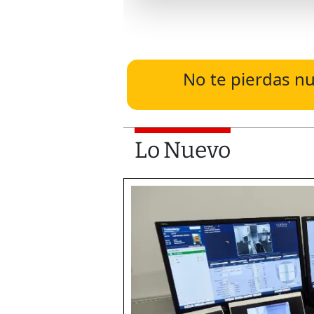
No te pierdas nu
Lo Nuevo