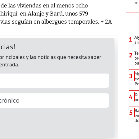
re
de las viviendas en al menos ocho
iriquí, en Alanje y Barú, unos 579
uvias seguían en albergues temporales. + 2A
Al
1
al
Te
2
pr
p
Ma
3
ev
Po
De
4
no
Ba
5
em
dó