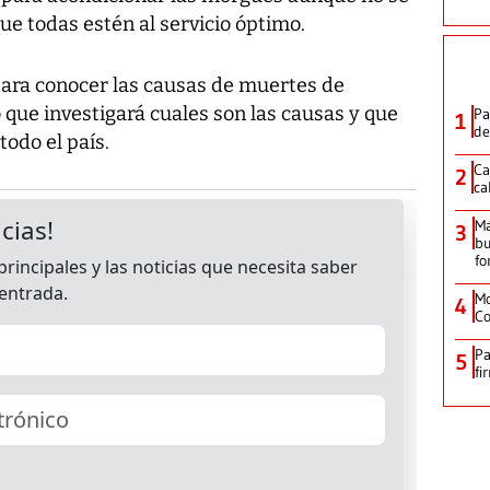
e todas estén al servicio óptimo.
s para conocer las causas de muertes de
 que investigará cuales son las causas y que
Pa
1
de
odo el país.
Ca
2
ca
M
3
bu
fo
Mo
4
Co
Pa
5
fi