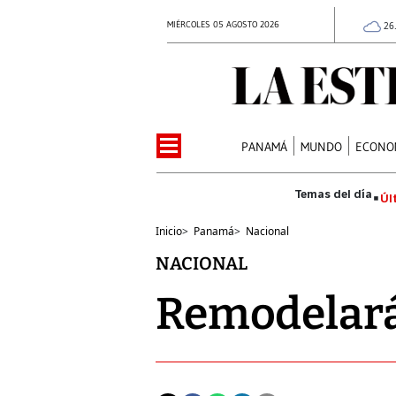
MIÉRCOLES 05 AGOSTO 2026
26
PANAMÁ
MUNDO
ECONO
Úl
Inicio
>
Panamá
>
Nacional
NACIONAL
Remodelará