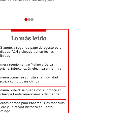
Lo más leído
S anuncia segundo pago de agosto para
bilados: ACH y cheque tienen fechas
finidas
imera reunión entre Mulino y De La
priella: interconexión eléctrica en la mira
namá comienza su ruta a la movilidad
éctrica con 5 buses chinos
namá Sub-21 se queda con el bronce en
s Juegos Centroamericanos y del Caribe
iernes dorado para Panamá!: Dos medallas
 oro y un récord histórico en Santo
omingo