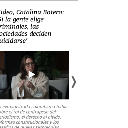
ideo, Catalina Botero:
Video: Lula la
Si la gente elige
candidatura 
riminales, las
promesas de i
ociedades deciden
en defensa, ed
uicidarse’
tierras raras
a exmagistrada colombiana habla
Entre recuerdos y es
obre el rol de contrapeso del
referencias hacia sus
eriodismo, el derecho al olvido,
presidente de Brasil,
eformas constitucionales y los
da Silva, oficializó 
esafíos de nuevas tecnologías
...
candidatura
...