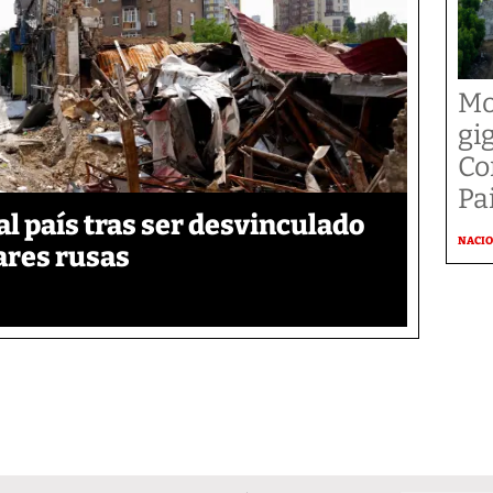
Mo
gi
Co
Pai
 país tras ser desvinculado
NACI
tares rusas