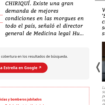
CHIRIQUÍ. Existe una gran
Video, Japón: Terremoto
V
demanda de mejores
deja heridos y graves
‘
condiciones en las morgues en
daños en Kumamoto
c
todo el país, señaló el director
s
general de Medicina legal Hu...
s
 cobertura en los resultados de búsqueda.
a Estrella en Google ↗️
Un fuerte terremoto de magnitud
7,1 se registró este martes 28 de
julio en la prefectura de Kumamoto,
L
al sur de Japón, provocando una
s
emergencia de gran
...
p
icías y bomberos jubilados
r
d