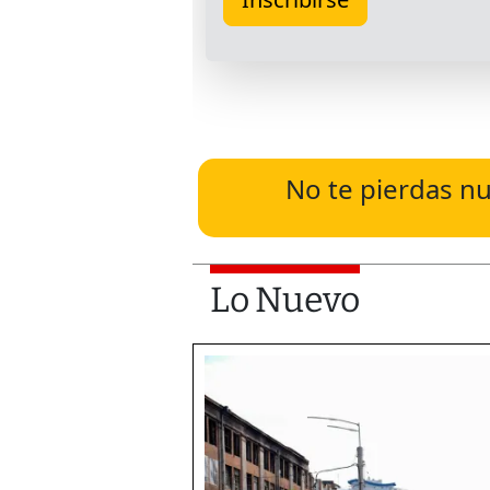
No te pierdas nu
Lo Nuevo