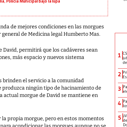
a, Policía Municipal bajo la lupa
nda de mejores condiciones en las morgues
tor general de Medicina legal Humberto Mas.
 David, permitirá que los cadáveres sean
CS
1
ones, más espacio y nuevos sistema
ju
de
Pr
2
Es
s brinden el servicio a la comunidad
Pa
 produzca ningún tipo de hacinamiento de
3
el
la actual morgue de David se mantiene en
Pa
4
lo
¡V
5
er la propia morgue, pero en estos momentos
de
D
 para acondicionar las morgues aunque no se