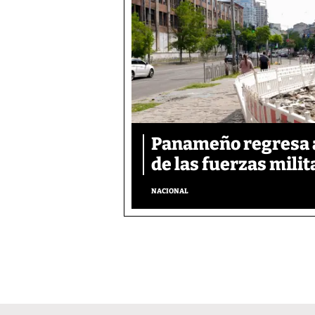
Panameño regresa al
de las fuerzas mili
NACIONAL