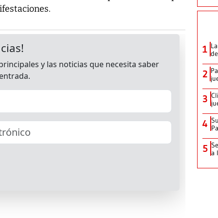
ifestaciones.
La
1
de
Pa
2
ju
Cl
3
ju
Su
4
P
Se
5
a 