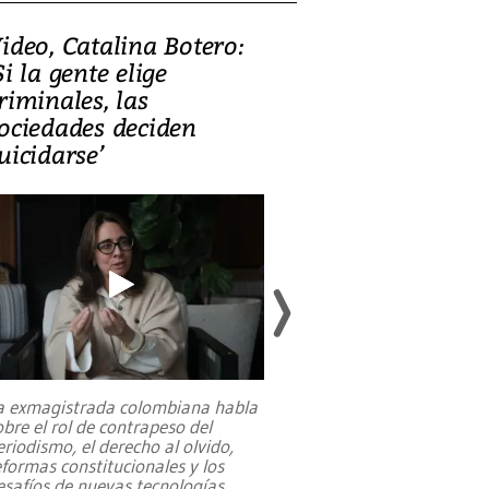
ideo, Catalina Botero:
Video: Lula la
Si la gente elige
candidatura 
riminales, las
promesas de i
ociedades deciden
en defensa, ed
uicidarse’
tierras raras
a exmagistrada colombiana habla
Entre recuerdos y es
obre el rol de contrapeso del
referencias hacia sus
eriodismo, el derecho al olvido,
presidente de Brasil,
eformas constitucionales y los
da Silva, oficializó 
esafíos de nuevas tecnologías
...
candidatura
...