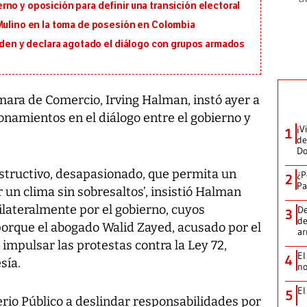
no y oposición para definir una transición electoral
 Mulino en la toma de posesión en Colombia
orden y declara agotado el diálogo con grupos armados
ara de Comercio, Irving Halman, instó ayer a
onamientos en el diálogo entre el gobierno y
¡V
1
de
D
nstructivo, desapasionado, que permita un
¿P
2
Pa
un clima sin sobresaltos’, insistió Halman
ilateralmente por el gobierno, cuyos
De
3
de
orque el abogado Walid Zayed, acusado por el
a
 impulsar las protestas contra la Ley 72,
El
4
sía.
no
El
5
erio Público a deslindar responsabilidades por