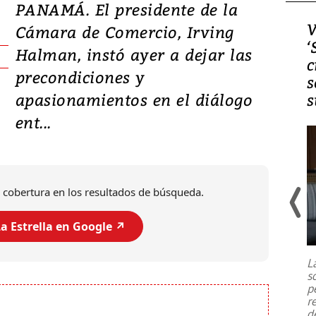
PANAMÁ. El presidente de la
Video, Japón: Terremoto
V
Cámara de Comercio, Irving
deja heridos y graves
‘
Halman, instó ayer a dejar las
daños en Kumamoto
c
precondiciones y
s
apasionamientos en el diálogo
s
ent...
 cobertura en los resultados de búsqueda.
a Estrella en Google ↗️
Un fuerte terremoto de magnitud
7,1 se registró este martes 28 de
julio en la prefectura de Kumamoto,
L
al sur de Japón, provocando una
s
emergencia de gran
...
p
r
d