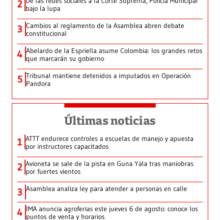
De las redes sociales a la Corte Suprema, Policía Municipal
2
bajo la lupa
Cambios al reglamento de la Asamblea abren debate
3
constitucional
Abelardo de la Espriella asume Colombia: los grandes retos
4
que marcarán su gobierno
Tribunal mantiene detenidos a imputados en Operación
5
Pandora
Últimas noticias
ATTT endurece controles a escuelas de manejo y apuesta
1
por instructores capacitados
Avioneta se sale de la pista en Guna Yala tras maniobras
2
por fuertes vientos
Asamblea analiza ley para atender a personas en calle
3
IMA anuncia agroferias este jueves 6 de agosto: conoce los
4
puntos de venta y horarios