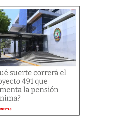
ué suerte correrá el
oyecto 491 que
menta la pensión
nima?
MNISTAS