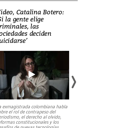
ideo, Catalina Botero:
Video: Lula la
Si la gente elige
candidatura 
riminales, las
promesas de i
ociedades deciden
en defensa, ed
uicidarse’
tierras raras
a exmagistrada colombiana habla
Entre recuerdos y es
obre el rol de contrapeso del
referencias hacia sus
eriodismo, el derecho al olvido,
presidente de Brasil,
eformas constitucionales y los
da Silva, oficializó 
esafíos de nuevas tecnologías
...
candidatura
...