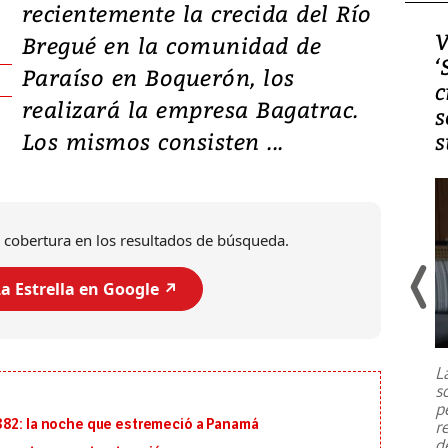
recientemente la crecida del Río
Video, Japón: Terremoto
V
Bregué en la comunidad de
deja heridos y graves
‘
Paraíso en Boquerón, los
daños en Kumamoto
c
realizará la empresa Bagatrac.
s
Los mismos consisten ...
s
 cobertura en los resultados de búsqueda.
a Estrella en Google ↗️
Un fuerte terremoto de magnitud
7,1 se registró este martes 28 de
julio en la prefectura de Kumamoto,
L
al sur de Japón, provocando una
s
emergencia de gran
...
p
882: la noche que estremeció a Panamá
r
d