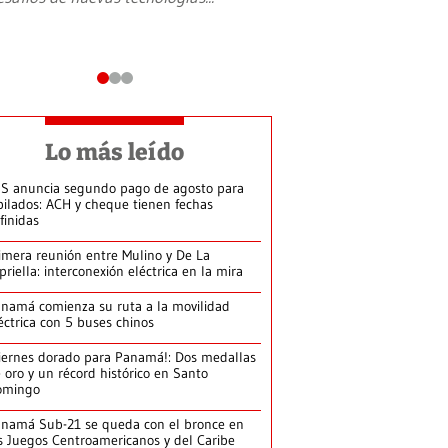
Lo más leído
S anuncia segundo pago de agosto para
bilados: ACH y cheque tienen fechas
finidas
imera reunión entre Mulino y De La
priella: interconexión eléctrica en la mira
namá comienza su ruta a la movilidad
éctrica con 5 buses chinos
iernes dorado para Panamá!: Dos medallas
 oro y un récord histórico en Santo
omingo
namá Sub-21 se queda con el bronce en
s Juegos Centroamericanos y del Caribe