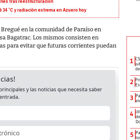
nes tras reestructuración
 34 °C y radiación extrema en Azuero hoy
o Bregué en la comunidad de Paraíso en
esa Bagatrac. Los mismos consisten en
as para evitar que futuras corrientes puedan
CS
1
ju
de
Pr
2
Es
Pa
3
el
¡V
4
de
D
Pa
5
lo