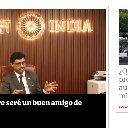
¿Q
pr
au
mí
re seré un buen amigo de
COLU