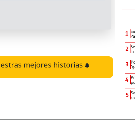
Su
1
P
Se
2
la
Po
estras mejores historias
3
‘g
Pr
4
po
Se
5
co