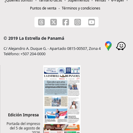
¿Quiénes somos?
Tarifario GESE
Suplementos
Ventas
e-Paper
Puntos de venta
Términos y condiciones
© 2019 La Estrella de Panamá
C/ Alejandro A. Duque G. - Apartado 0815-00507, Zona 4
Teléfono: +507 204-0000
Edición Impresa
Portada del impreso
del 5 de agosto de
2026