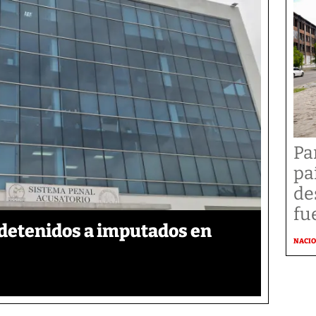
Pa
pa
de
fu
detenidos a imputados en
NACI