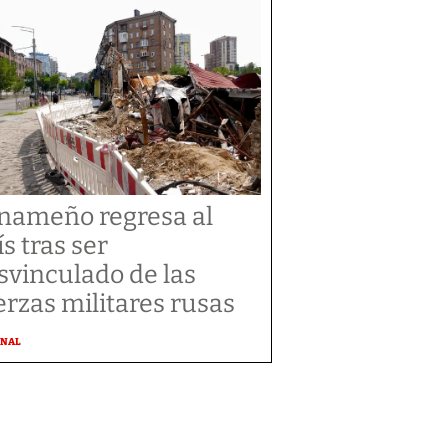
nameño regresa al
ís tras ser
svinculado de las
erzas militares rusas
ONAL