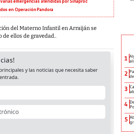
n varias emergencias atendidas por Sinaproc
ados en Operación Pandora
ción del Materno Infantil en Arraiján se
 de ellos de gravedad..
Al
1
al
Pa
2
de
Ca
3
ab
De
4
Po
Ab
5
gr