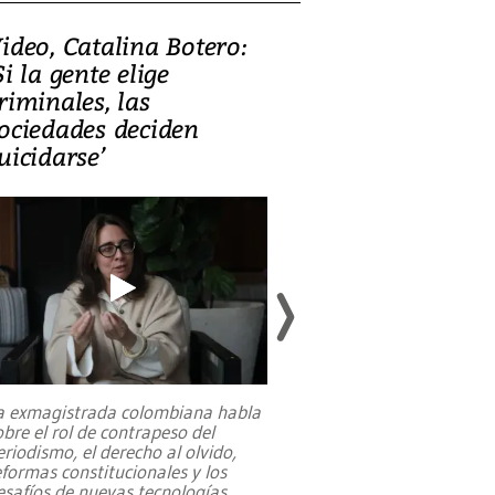
ideo, Catalina Botero:
Video: Lula la
Si la gente elige
candidatura 
riminales, las
promesas de i
ociedades deciden
en defensa, ed
uicidarse’
tierras raras
a exmagistrada colombiana habla
Entre recuerdos y es
obre el rol de contrapeso del
referencias hacia sus
eriodismo, el derecho al olvido,
presidente de Brasil,
eformas constitucionales y los
da Silva, oficializó 
esafíos de nuevas tecnologías
...
candidatura
...