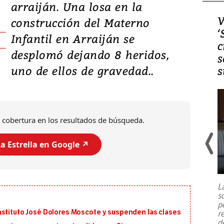
arraiján. Una losa en la
Video, Japón: Terremoto
V
construcción del Materno
deja heridos y graves
‘
Infantil en Arraiján se
daños en Kumamoto
c
desplomó dejando 8 heridos,
s
uno de ellos de gravedad..
s
 cobertura en los resultados de búsqueda.
a Estrella en Google ↗️
Un fuerte terremoto de magnitud
7,1 se registró este martes 28 de
julio en la prefectura de Kumamoto,
L
al sur de Japón, provocando una
s
emergencia de gran
...
p
nstituto José Dolores Moscote y suspenden las clases
r
d