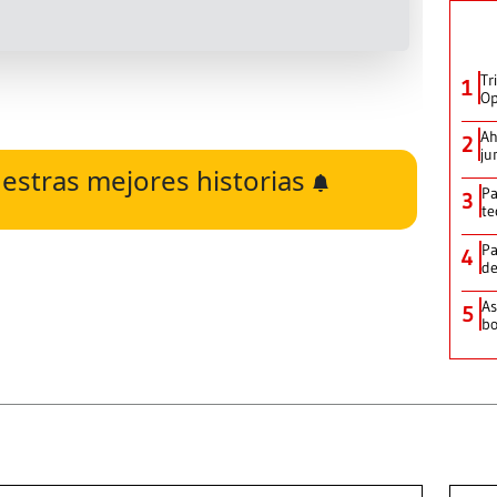
Tr
1
Op
Ah
2
ju
estras mejores historias
Pa
3
te
Pa
4
de
As
5
bo