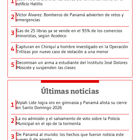
1
edificio Hatillo
Víctor Álvarez: Bomberos de Panamá advierten de retos y
2
emergencias
Gas de 25 libras ya se vende en el 95% de los comercios
3
minoristas, según Acodeco
Capturan en Chiriquí a hombre investigado en la Operación
4
Trillizas por nuevo caso de violación a una menor
Decomisan un arma a estudiante del Instituto José Dolores
5
Moscote y suspenden las clases
Últimas noticias
Alyiah Lide logra oro en gimnasia y Panamá alista su cierre
1
en Santo Domingo 2026
La no admisión y el salvamento de voto sobre la Policía
2
Municipal en el ojo de la tormenta
De Panamá al mundo: los hechos que fueron noticia este
3
jueves 6 de agosto