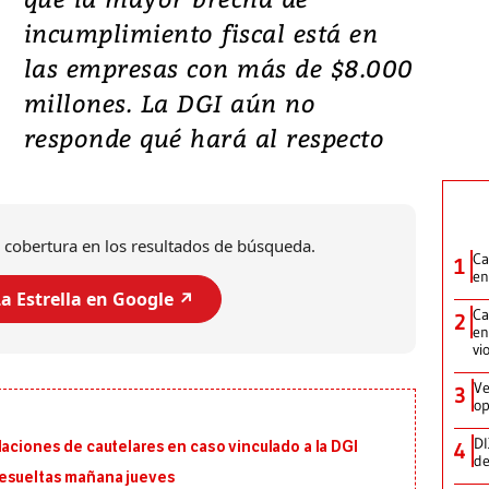
incumplimiento fiscal está en
las empresas con más de $8.000
millones. La DGI aún no
responde qué hará al respecto
 cobertura en los resultados de búsqueda.
Ca
1
en
a Estrella en Google ↗️
Ca
2
en
vi
Ve
3
op
DI
4
laciones de cautelares en caso vinculado a la DGI
de
resueltas mañana jueves