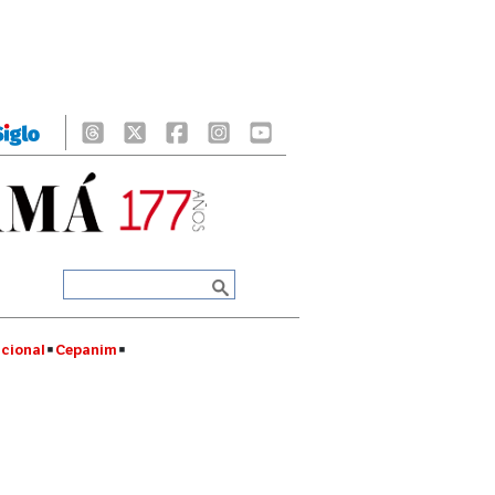
cional
Cepanim