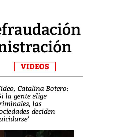
efraudación
inistración
VIDEOS
ideo, Catalina Botero:
Video: Lula la
Si la gente elige
candidatura 
riminales, las
promesas de i
ociedades deciden
en defensa, ed
uicidarse’
tierras raras