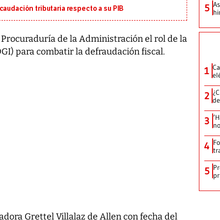
As
5
caudación tributaria respecto a su PIB
hi
 Procuraduría de la Administración el rol de la
GI) para combatir la defraudación fiscal.
Ca
1
el
¿C
2
de
‘H
3
no
Fo
4
tr
Pr
5
pr
dora Grettel Villalaz de Allen con fecha del