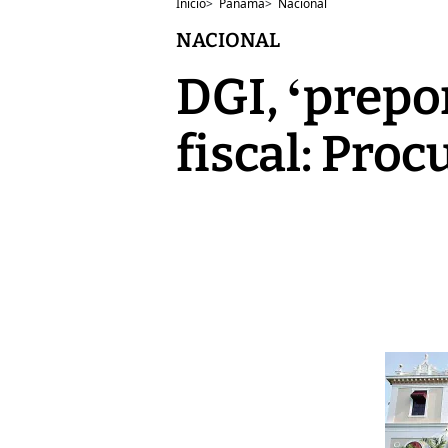
Inicio
>
Panamá
>
Nacional
NACIONAL
DGI, ‘prepo
fiscal: Pro