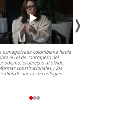
a exmagistrada colombiana habla
Entre recuerdos y es
obre el rol de contrapeso del
referencias hacia sus
eriodismo, el derecho al olvido,
presidente de Brasil,
eformas constitucionales y los
da Silva, oficializó 
esafíos de nuevas tecnologías
...
candidatura
...