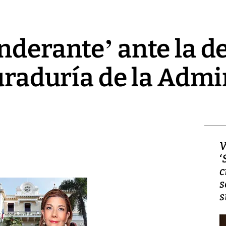
nderante’ ante la d
curaduría de la Adm
Video, Japón: Terremoto
V
deja heridos y graves
‘
daños en Kumamoto
c
s
s