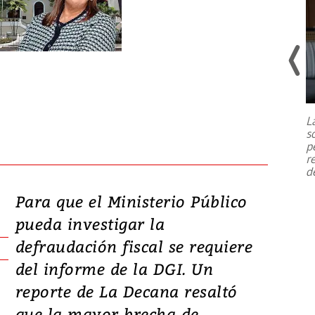
Un fuerte terremoto de magnitud
7,1 se registró este martes 28 de
julio en la prefectura de Kumamoto,
L
al sur de Japón, provocando una
s
emergencia de gran
...
p
r
d
Para que el Ministerio Público
pueda investigar la
defraudación fiscal se requiere
del informe de la DGI. Un
reporte de La Decana resaltó
que la mayor brecha de