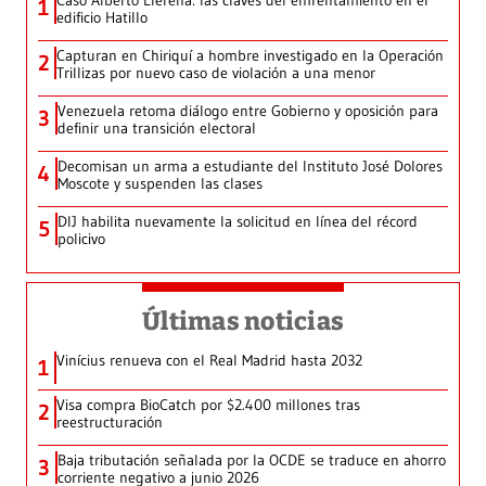
Caso Alberto Llerena: las claves del enfrentamiento en el
1
edificio Hatillo
Capturan en Chiriquí a hombre investigado en la Operación
2
Trillizas por nuevo caso de violación a una menor
Venezuela retoma diálogo entre Gobierno y oposición para
3
definir una transición electoral
Decomisan un arma a estudiante del Instituto José Dolores
4
Moscote y suspenden las clases
DIJ habilita nuevamente la solicitud en línea del récord
5
policivo
Últimas noticias
Vinícius renueva con el Real Madrid hasta 2032
1
Visa compra BioCatch por $2.400 millones tras
2
reestructuración
Baja tributación señalada por la OCDE se traduce en ahorro
3
corriente negativo a junio 2026