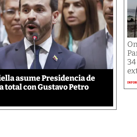
On
Pa
34
ex
iella asume Presidencia de
INFOR
 total con Gustavo Petro