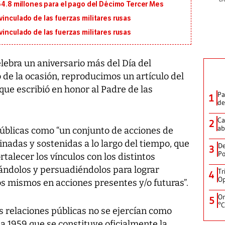
164.8 millones para el pago del Décimo Tercer Mes
inculado de las fuerzas militares rusas
inculado de las fuerzas militares rusas
elebra un aniversario más del Día del
o de la ocasión, reproducimos un artículo del
ue escribió en honor al Padre de las
Pa
1
de
Ca
2
ab
públicas como “un conjunto de acciones de
nadas y sostenidas a lo largo del tiempo, que
De
3
Po
rtalecer los vínculos con los distintos
ándolos y persuadiéndolos para lograr
Tr
4
Op
os mismos en acciones presentes y/o futuras”.
On
5
°C
as relaciones públicas no se ejercían como
a 1959 que se constituye oficialmente la