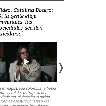
ideo, Catalina Botero:
Video: Lula la
Si la gente elige
candidatura 
riminales, las
promesas de i
ociedades deciden
en defensa, ed
uicidarse’
tierras raras
a exmagistrada colombiana habla
Entre recuerdos y es
obre el rol de contrapeso del
referencias hacia sus
eriodismo, el derecho al olvido,
presidente de Brasil,
eformas constitucionales y los
da Silva, oficializó 
esafíos de nuevas tecnologías
...
candidatura
...