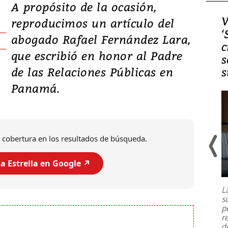
A propósito de la ocasión,
Video, Japón: Terremoto
V
reproducimos un artículo del
deja heridos y graves
‘
abogado Rafael Fernández Lara,
daños en Kumamoto
c
que escribió en honor al Padre
s
de las Relaciones Públicas en
s
Panamá.
 cobertura en los resultados de búsqueda.
a Estrella en Google ↗️
Un fuerte terremoto de magnitud
7,1 se registró este martes 28 de
julio en la prefectura de Kumamoto,
L
al sur de Japón, provocando una
s
emergencia de gran
...
p
r
d