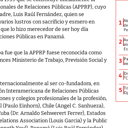
onales de Relaciones Públicas (APPRP), cuyo
adre, Luis Raúl Fernández, quien se
Ab
rios lustros con sacrificio y esmero en
1
de
y que lo hizo merecedor de ser hoy día
Pe
aciones Públicas en Panamá.
Au
2
al
Es
apa fue que la APPRP fuese reconocida como
Pa
nces Ministerio de Trabajo, Previsión Social y
3
vi
On
4
°C
nternacionalmente al ser co-fundadora, en
Tr
5
ión Interamericana de Relaciones Públicas
Op
ones y colegios profesionales de la profesión,
 (Paulo Einhorn), Chile (Angel C. Sanhueza),
uba (Dr. Arnaldo Sehwerert Ferrer), Estados
lations Association (Louis Garcia) y la Public
enneth Youl), Panamá (Luis Raúl Fernández),