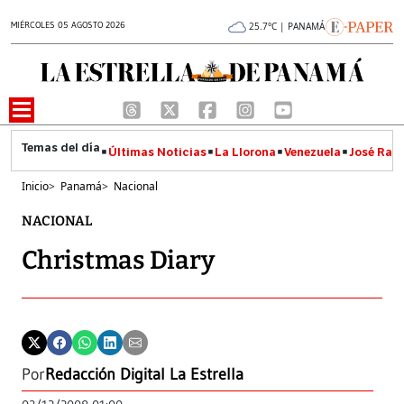
MIÉRCOLES 05 AGOSTO 2026
25.7°C | PANAMÁ
Últimas Noticias
La Llorona
Venezuela
José Raúl
Inicio
>
Panamá
>
Nacional
NACIONAL
Christmas Diary
Por
Redacción Digital La Estrella