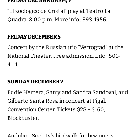
FRIDAY DEC 5 &NDASH; 7
“El zoologico de Cristal” play at Teatro La
Quadra. 8:00 p.m. More info.: 393-1956.
FRIDAY DECEMBER 5
Concert by the Russian trio “Vertograd” at the
National Theater. Free admission. Info.: 501-
4111.
SUNDAY DECEMBER 7
Eddie Herrera, Samy and Sandra Sandoval, and
Gilberto Santa Rosa in concert at Figali
Convention Center. Tickets $28 - $160;
Blockbuster.
Audubon Society’s birdwalk for beginners: