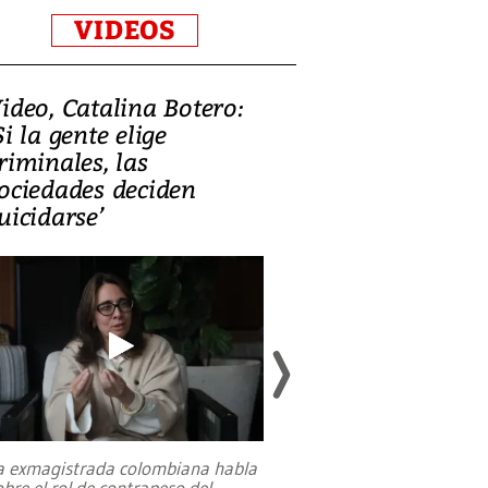
VIDEOS
ideo, Catalina Botero:
Video: Lula la
Si la gente elige
candidatura 
riminales, las
promesas de i
ociedades deciden
en defensa, ed
uicidarse’
tierras raras
a exmagistrada colombiana habla
Entre recuerdos y es
obre el rol de contrapeso del
referencias hacia sus