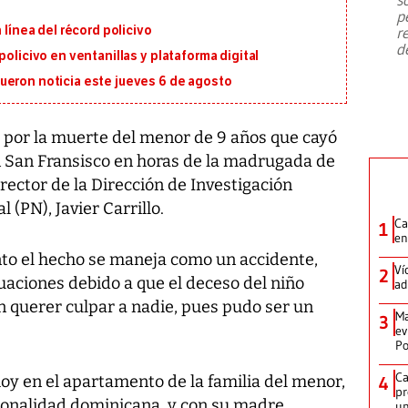
emergencia de gran
...
p
 línea del récord policivo
r
d
policivo en ventanillas y plataforma digital
ueron noticia este jueves 6 de agosto
s por la muerte del menor de 9 años que cayó
en San Fransisco en horas de la madrugada de
director de la Dirección de Investigación
l (PN), Javier Carrillo.
Ca
1
en
nto el hecho se maneja como un accidente,
Ví
2
guaciones debido a que el deceso del niño
ad
in querer culpar a nadie, pues pudo ser un
Ma
3
ev
Po
Ca
hoy en el apartamento de la familia del menor,
4
pr
cionalidad dominicana, y con su madre
un