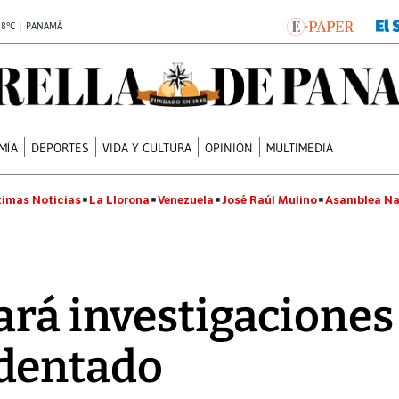
.8°C | PANAMÁ
MÍA
DEPORTES
VIDA Y CULTURA
OPINIÓN
MULTIMEDIA
timas Noticias
La Llorona
Venezuela
José Raúl Mulino
Asamblea Na
ará investigaciones
dentado