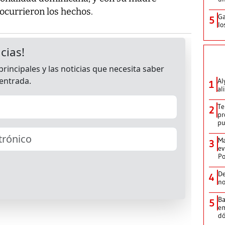
ocurrieron los hechos.
Ga
5
lo
Al
1
al
Te
2
pr
p
Ma
3
ev
Po
De
4
no
Ba
5
em
dó