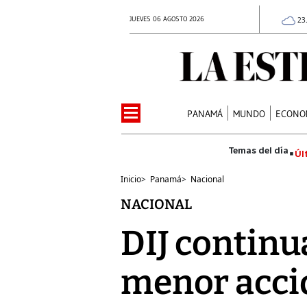
JUEVES 06 AGOSTO 2026
23
PANAMÁ
MUNDO
ECONO
Úl
Inicio
>
Panamá
>
Nacional
NACIONAL
DIJ continu
menor acci