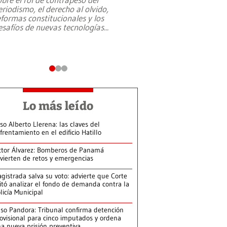
eriodismo, el derecho al olvido,
presidente de Brasil,
eformas constitucionales y los
da Silva, oficializó 
esafíos de nuevas tecnologías
...
candidatura
...
Lo más leído
so Alberto Llerena: las claves del
frentamiento en el edificio Hatillo
ctor Álvarez: Bomberos de Panamá
vierten de retos y emergencias
gistrada salva su voto: advierte que Corte
itó analizar el fondo de demanda contra la
licía Municipal
so Pandora: Tribunal confirma detención
ovisional para cinco imputados y ordena
a nueva prisión preventiva