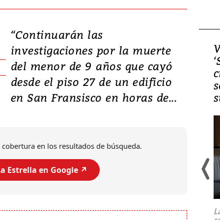
“Continuarán las
Video, Japón: Terremoto
V
investigaciones por la muerte
deja heridos y graves
‘
del menor de 9 años que cayó
daños en Kumamoto
c
desde el piso 27 de un edificio
s
en San Fransisco en horas de...
s
 cobertura en los resultados de búsqueda.
a Estrella en Google ↗️
Un fuerte terremoto de magnitud
7,1 se registró este martes 28 de
julio en la prefectura de Kumamoto,
L
al sur de Japón, provocando una
s