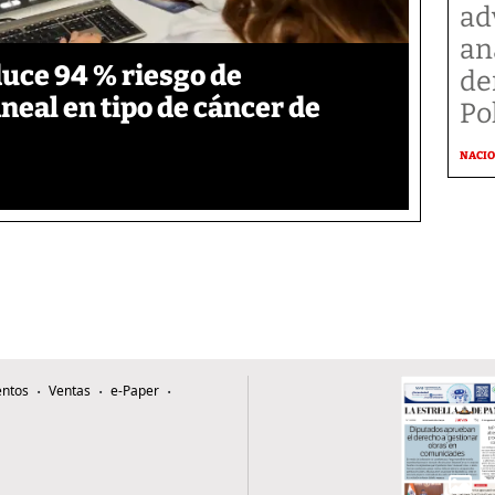
ad
an
duce 94 % riesgo de
de
neal en tipo de cáncer de
Po
NACI
ntos
Ventas
e-Paper