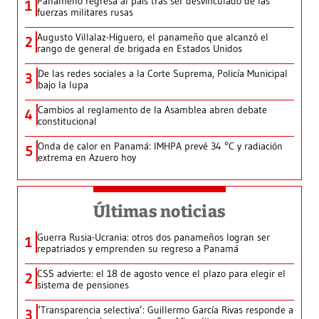
Panameño regresa al país tras ser desvinculado de las
1
fuerzas militares rusas
Augusto Villalaz-Higuero, el panameño que alcanzó el
2
rango de general de brigada en Estados Unidos
De las redes sociales a la Corte Suprema, Policía Municipal
3
bajo la lupa
Cambios al reglamento de la Asamblea abren debate
4
constitucional
Onda de calor en Panamá: IMHPA prevé 34 °C y radiación
5
extrema en Azuero hoy
Últimas noticias
Guerra Rusia-Ucrania: otros dos panameños logran ser
1
repatriados y emprenden su regreso a Panamá
CSS advierte: el 18 de agosto vence el plazo para elegir el
2
sistema de pensiones
‘Transparencia selectiva’: Guillermo García Rivas responde a
3