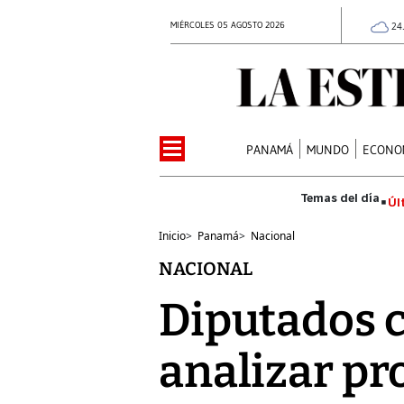
MIÉRCOLES 05 AGOSTO 2026
24
PANAMÁ
MUNDO
ECONO
Úl
Inicio
>
Panamá
>
Nacional
NACIONAL
Diputados 
analizar pr