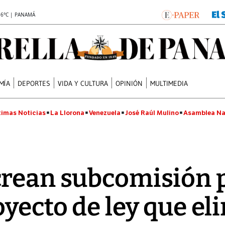
.6°C | PANAMÁ
MÍA
DEPORTES
VIDA Y CULTURA
OPINIÓN
MULTIMEDIA
timas Noticias
La Llorona
Venezuela
José Raúl Mulino
Asamblea Na
crean subcomisión 
oyecto de ley que el