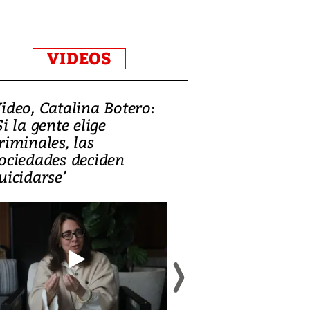
VIDEOS
ideo, Catalina Botero:
Video: Lula la
Si la gente elige
candidatura 
riminales, las
promesas de i
ociedades deciden
en defensa, ed
uicidarse’
tierras raras