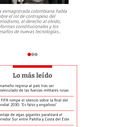
a exmagistrada colombiana habla
Entre recuerdos y es
obre el rol de contrapeso del
referencias hacia sus
eriodismo, el derecho al olvido,
presidente de Brasil,
eformas constitucionales y los
da Silva, oficializó 
esafíos de nuevas tecnologías
...
candidatura
...
Lo más leído
nameño regresa al país tras ser
svinculado de las fuerzas militares rusas
 FIFA rompe el silencio sobre la final del
ndial 2030: ‘Es falso y engañoso’
ntaje de vigas gigantes paralizará el
rredor Sur entre Paitilla y Costa del Este