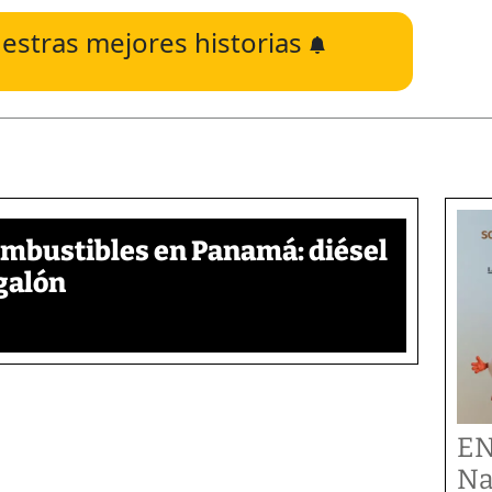
estras mejores historias
ombustibles en Panamá: diésel
galón
EN
Na