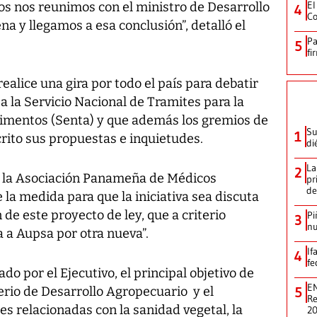
El
os nos reunimos con el ministro de Desarrollo
4
Co
 y llegamos a esa conclusión”, detalló el
Pa
5
fi
alice una gira por todo el país para debatir
a la Servicio Nacional de Tramites para la
limentos (Senta) y que además los gremios de
Su
1
rito sus propuestas e inquietudes.
di
La
2
 la Asociación Panameña de Médicos
pr
de
e la medida para que la iniciativa sea discuta
de este proyecto de ley, que a criterio
Pi
3
nu
a a Aupsa por otra nueva”.
If
4
fe
do por el Ejecutivo, el principal objetivo de
EN
erio de Desarrollo Agropecuario y el
5
Re
es relacionadas con la sanidad vegetal, la
2