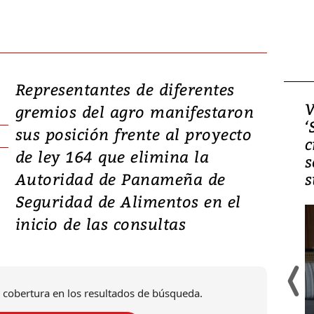
Representantes de diferentes
Video, Japón: Terremoto
V
gremios del agro manifestaron
deja heridos y graves
‘
sus posición frente al proyecto
daños en Kumamoto
c
de ley 164 que elimina la
s
Autoridad de Panameña de
s
Seguridad de Alimentos en el
inicio de las consultas
 cobertura en los resultados de búsqueda.
Un fuerte terremoto de magnitud