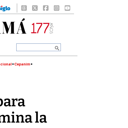
cional
Cepanim
para
imina la