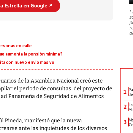
7,1 se registró este martes 28 de
a Estrella en Google ↗️
julio en la prefectura de Kumamoto,
L
al sur de Japón, provocando una
s
emergencia de gran
...
p
r
d
ersonas en calle
que aumenta la pensión mínima?
ita con nuevo envío masivo
uarios de la Asamblea Nacional creó este
liar el periodo de consultas del proyecto de
Pa
1
de
ridad Panameña de Seguridad de Alimentos
La
2
Mu
úl Pineda, manifestó que la nueva
Mo
3
Co
rearse ante las inquietudes de los diversos