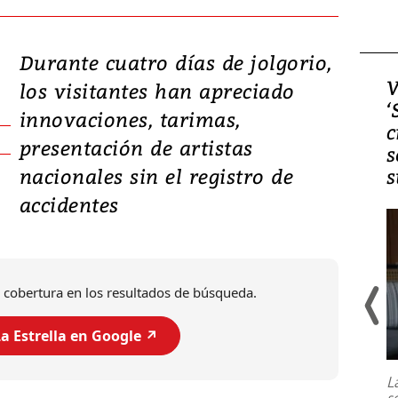
Durante cuatro días de jolgorio,
Video, Japón: Terremoto
V
los visitantes han apreciado
deja heridos y graves
‘
innovaciones, tarimas,
daños en Kumamoto
c
presentación de artistas
s
nacionales sin el registro de
s
accidentes
 cobertura en los resultados de búsqueda.
a Estrella en Google ↗️
Un fuerte terremoto de magnitud
7,1 se registró este martes 28 de
julio en la prefectura de Kumamoto,
L
al sur de Japón, provocando una
s