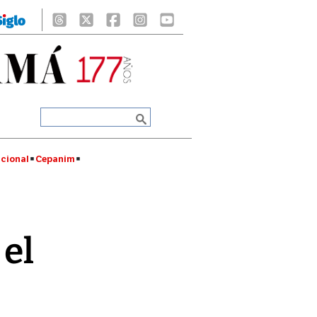
cional
Cepanim
 el