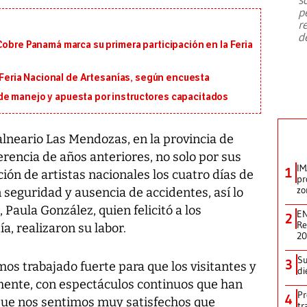
emergencia de gran
...
p
r
d
Cobre Panamá marca su primera participación en la Feria
a Feria Nacional de Artesanías, según encuesta
e manejo y apuesta por instructores capacitados
alneario Las Mendozas, en la provincia de
erencia de años anteriores, no solo por sus
IM
1
ión de artistas nacionales los cuatro días de
pr
zo
n seguridad y ausencia de accidentes, así lo
Paula González, quien felicitó a los
EN
2
Re
a, realizaron su labor.
2
Su
3
os trabajado fuerte para que los visitantes y
di
mente, con espectáculos continuos que han
Pr
4
 que nos sentimos muy satisfechos que
tr