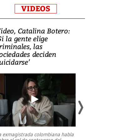
VIDEOS
ideo, Catalina Botero:
Video: Lula la
Si la gente elige
candidatura 
riminales, las
promesas de i
ociedades deciden
en defensa, ed
uicidarse’
tierras raras
a exmagistrada colombiana habla
Entre recuerdos y es
obre el rol de contrapeso del
referencias hacia sus