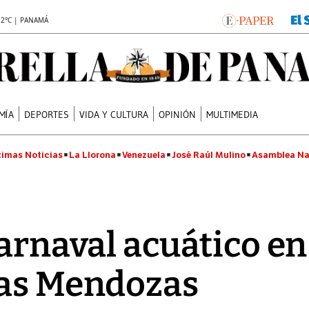
.2°C | PANAMÁ
MÍA
DEPORTES
VIDA Y CULTURA
OPINIÓN
MULTIMEDIA
timas Noticias
La Llorona
Venezuela
José Raúl Mulino
Asamblea Na
arnaval acuático en
Las Mendozas