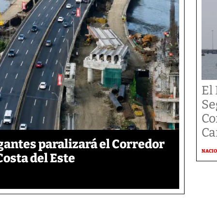
El
Se
Co
Ca
gantes paralizará el Corredor
NACI
Costa del Este