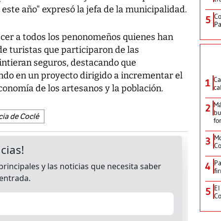
ste año" expresó la jefa de la municipalidad.
Co
5
Pa
cer a todos los penonomeños quienes han
de turistas que participaron de las
sintieran seguros, destacando que
do en un proyecto dirigido a incrementar el
Ca
1
conomía de los artesanos y la población.
ca
Má
2
bu
cia de Coclé
fo
Mo
3
Co
Pa
4
fi
El
5
Co