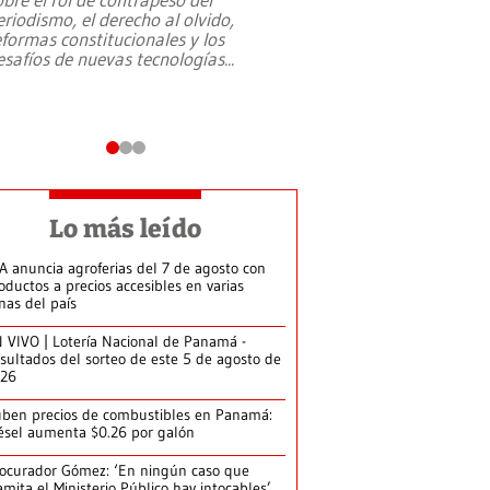
eriodismo, el derecho al olvido,
presidente de Brasil,
eformas constitucionales y los
da Silva, oficializó 
esafíos de nuevas tecnologías
...
candidatura
...
Lo más leído
A anuncia agroferias del 7 de agosto con
oductos a precios accesibles en varias
nas del país
 VIVO | Lotería Nacional de Panamá -
sultados del sorteo de este 5 de agosto de
026
ben precios de combustibles en Panamá:
ésel aumenta $0.26 por galón
ocurador Gómez: ‘En ningún caso que
amita el Ministerio Público hay intocables’