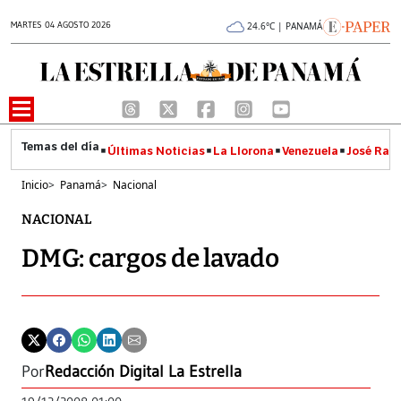
MARTES 04 AGOSTO 2026
24.6°C | PANAMÁ
Últimas Noticias
La Llorona
Venezuela
José Raúl
Inicio
>
Panamá
>
Nacional
NACIONAL
DMG: cargos de lavado
Por
Redacción Digital La Estrella