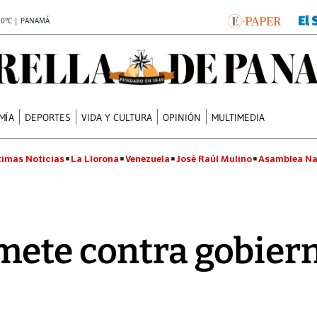
.0°C | PANAMÁ
MÍA
DEPORTES
VIDA Y CULTURA
OPINIÓN
MULTIMEDIA
timas Noticias
La Llorona
Venezuela
José Raúl Mulino
Asamblea Na
mete contra gobier