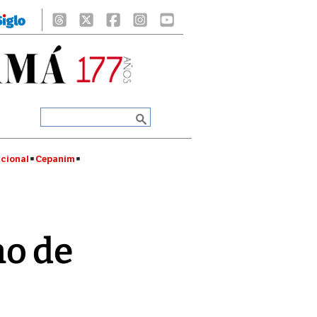
cional
Cepanim
no de