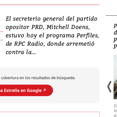
El secreterio general del partido
Video: Lula lanza su
P
opositor PRD, Mitchell Doens,
candidatura con
d
estuvo hoy el programa Perfiles,
promesas de inversión
p
de RPC Radio, donde arremetió
en defensa, educación y
p
contra la...
tierras raras
 cobertura en los resultados de búsqueda.
a Estrella en Google ↗️
E
l
Entre recuerdos y escuetas
a
referencias hacia sus adversarios, el