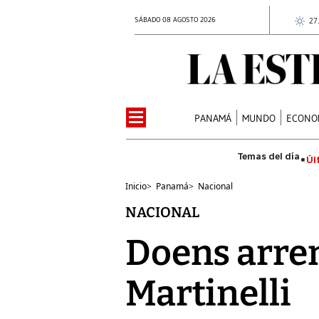
SÁBADO 08 AGOSTO 2026
27
PANAMÁ
MUNDO
ECONO
Úl
Inicio
>
Panamá
>
Nacional
NACIONAL
Doens arre
Martinelli