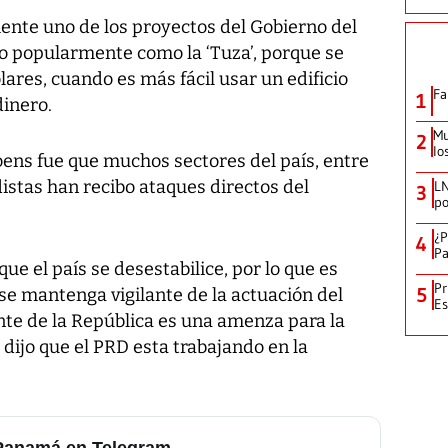
mente uno de los proyectos del Gobierno del
do popularmente como la ‘Tuza’, porque se
ares, cuando es más fácil usar un edificio
Fa
1
inero.
Mu
2
lo
oens fue que muchos sectores del país, entre
odistas han recibo ataques directos del
LN
3
po
¿P
4
Pa
ue el país se desestabilice, por lo que es
Pr
5
 se mantenga vigilante de la actuación del
Es
nte de la República es una amenza para la
dijo que el PRD esta trabajando en la
 Panamá en Telegram