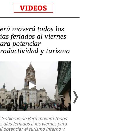
VIDEOS
erú moverá todos los
Video, Catalin
ías feriados al viernes
‘Si la gente el
ara potenciar
criminales, la
roductividad y turismo
sociedades de
suicidarse’
l Gobierno de Perú moverá todos
os días feriados a los viernes para
La exmagistrada co
sí potenciar el turismo interno y
sobre el rol de contr