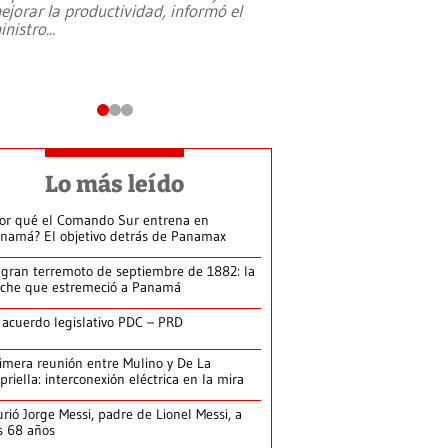
ejorar la productividad, informó el
periodismo, el derech
inistro
...
reformas constitucio
desafíos de nuevas t
Lo más leído
or qué el Comando Sur entrena en
namá? El objetivo detrás de Panamax
 gran terremoto de septiembre de 1882: la
che que estremeció a Panamá
 acuerdo legislativo PDC – PRD
imera reunión entre Mulino y De La
priella: interconexión eléctrica en la mira
rió Jorge Messi, padre de Lionel Messi, a
s 68 años