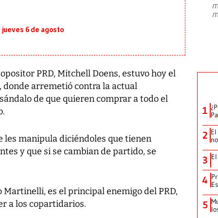
m
presidente de Brasil, Luiz Inácio Lula
m
da Silva, oficializó este domingo su
candidatura
...
 jueves 6 de agosto
 opositor PRD, Mitchell Doens, estuvo hoy el
, donde arremetió contra la actual
sándalo de que quieren comprar a todo el
¿P
1
o.
Pa
El
2
 les manipula diciéndoles que tienen
no
es y que si se cambian de partido, se
El
3
Pr
4
Es
 Martinelli, es el principal enemigo del PRD,
Mu
 a los copartidarios.
5
lo