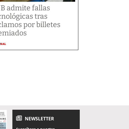
B admite fallas
cnológicas tras
clamos por billetes
emiados
ONAL
NEWSLETTER