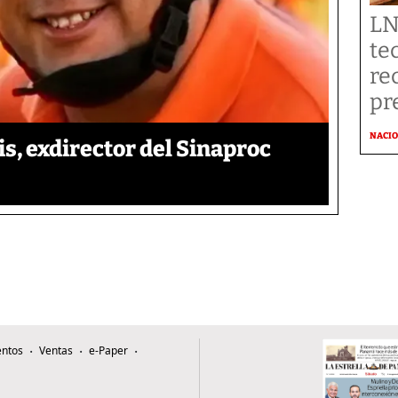
LN
te
re
pr
NACI
is, exdirector del Sinaproc
ntos
Ventas
e-Paper