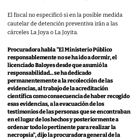
El fiscal no especificó si en la posible medida
cautelar de detención preventiva irán a las
cárceles La Joya o La Joyita.
Procuradora habla
"El Ministerio Público
responsablemente no se ha ido a dormir, el
licenciado Baloyes desde que asumió la
responsabilidad... se ha dedicado
permanentemente a la recolección de las
evidencias, al trabajo de la acreditación
científica como consecuencia de haber recogido
esas evidencias, a la evacuación de los
testimonios de las personas que se encontraban
en el lugar de los hechos y posteriormente a
ordenar todo lo pertinente para realizar la
necropsia", dijo la procuradora general de la