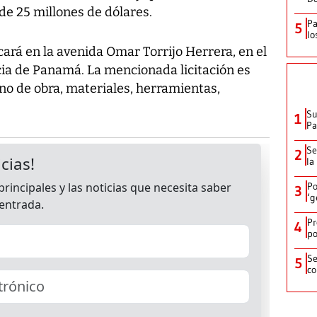
 de 25 millones de dólares.
Pa
5
lo
cará en la avenida Omar Torrijo Herrera, en el
ia de Panamá. La mencionada licitación es
no de obra, materiales, herramientas,
Su
1
P
Se
2
la
Po
3
‘g
Pr
4
po
Se
5
co