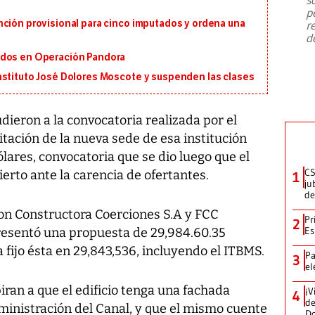
emergencia de gran
...
p
nción provisional para cinco imputados y ordena una
r
d
ados en Operación Pandora
nstituto José Dolores Moscote y suspenden las clases
ieron a la convocatoria realizada por el
citación de la nueva sede de esa institución
ólares, convocatoria que se dio luego que el
CS
erto ante la carencia de ofertantes.
1
ju
de
on Constructora Coerciones S.A y FCC
Pr
2
Es
presentó una propuesta de 29,984.60.35
 fijo ésta en 29,843,536, incluyendo el ITBMS.
Pa
3
el
iran a que el edificio tenga una fachada
¡V
4
de
Administración del Canal, y que el mismo cuente
D