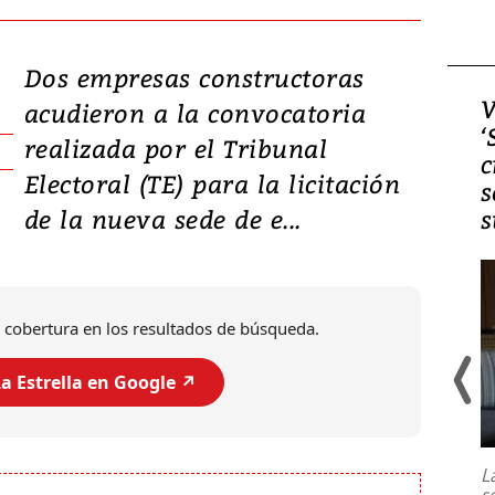
Dos empresas constructoras
Video, Japón: Terremoto
V
acudieron a la convocatoria
deja heridos y graves
‘
realizada por el Tribunal
daños en Kumamoto
c
Electoral (TE) para la licitación
s
de la nueva sede de e...
s
 cobertura en los resultados de búsqueda.
a Estrella en Google ↗️
Un fuerte terremoto de magnitud
7,1 se registró este martes 28 de
julio en la prefectura de Kumamoto,
L
al sur de Japón, provocando una
s