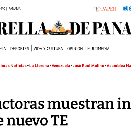
.4°C | PANAMÁ
MÍA
DEPORTES
VIDA Y CULTURA
OPINIÓN
MULTIMEDIA
timas Noticias
La Llorona
Venezuela
José Raúl Mulino
Asamblea Na
ctoras muestran in
de nuevo TE