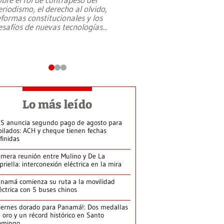
eriodismo, el derecho al olvido,
presidente de Brasil,
eformas constitucionales y los
da Silva, oficializó 
esafíos de nuevas tecnologías
...
candidatura
...
Lo más leído
S anuncia segundo pago de agosto para
bilados: ACH y cheque tienen fechas
finidas
imera reunión entre Mulino y De La
priella: interconexión eléctrica en la mira
namá comienza su ruta a la movilidad
éctrica con 5 buses chinos
iernes dorado para Panamá!: Dos medallas
 oro y un récord histórico en Santo
omingo