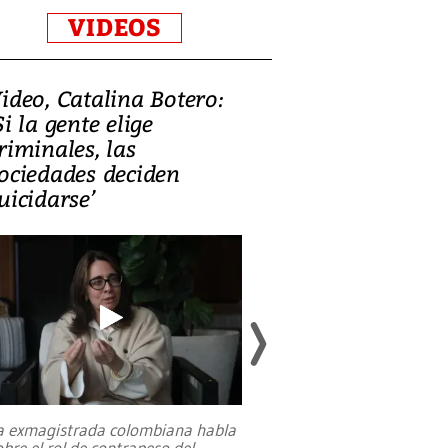
VIDEOS
ideo, Catalina Botero:
Video: Lula la
Si la gente elige
candidatura 
riminales, las
promesas de i
ociedades deciden
en defensa, ed
uicidarse’
tierras raras
a exmagistrada colombiana habla
Entre recuerdos y es
obre el rol de contrapeso del
referencias hacia sus