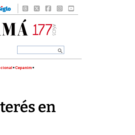
cional
Cepanim
terés en