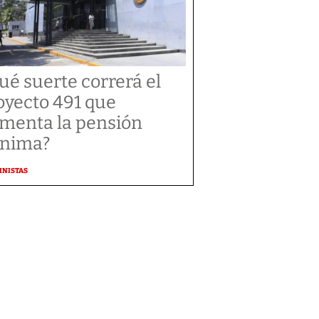
ué suerte correrá el
oyecto 491 que
menta la pensión
nima?
MNISTAS