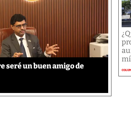
¿Q
pr
au
mí
re seré un buen amigo de
COLU