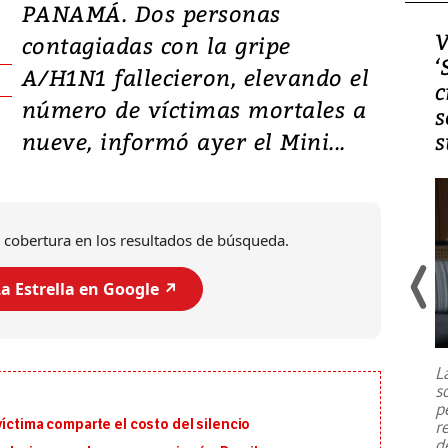
PANAMÁ. Dos personas
Video, Japón: Terremoto
V
contagiadas con la gripe
deja heridos y graves
‘
A/H1N1 fallecieron, elevando el
daños en Kumamoto
c
número de víctimas mortales a
s
nueve, informó ayer el Mini...
s
 cobertura en los resultados de búsqueda.
a Estrella en Google ↗️
Un fuerte terremoto de magnitud
7,1 se registró este martes 28 de
julio en la prefectura de Kumamoto,
L
al sur de Japón, provocando una
s
emergencia de gran
...
p
víctima comparte el costo del silencio
r
d