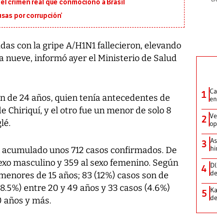
en el crimen real que conmocionó a Brasil
sas por corrupción’
s con la gripe A/H1N1 fallecieron, elevando
 nueve, informó ayer el Ministerio de Salud
Ca
1
en de 24 años, quien tenía antecedentes de
en
e Chiriquí, y el otro fue un menor de solo 8
Ve
2
lé.
op
As
3
hi
n acumulado unos 712 casos confirmados. De
sexo masculino y 359 al sexo femenino. Según
DI
4
de
menores de 15 años; 83 (12%) casos son de
28.5%) entre 20 y 49 años y 33 casos (4.6%)
Ka
5
de
0 años y más.