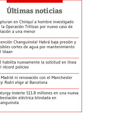
Últimas noticias
pturan en Chiriquí a hombre investigado
 la Operación Trillizas por nuevo caso de
olación a una menor
tención Changuinola! Habrá baja presión y
sibles cortes de agua por mantenimiento
l Idaan
J habilita nuevamente la solicitud en línea
l récord policivo
 Madrid ni renovación con el Manchester
ty: Rodri elige al Barcelona
turgy invierte $11.8 millones en una nueva
bestación eléctrica blindada en
hanguinola