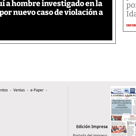
í a hombre investigado en la
po
 por nuevo caso de violación a
Id
INFOR
ntos
Ventas
e-Paper
Edición Impresa
Portada del impreso