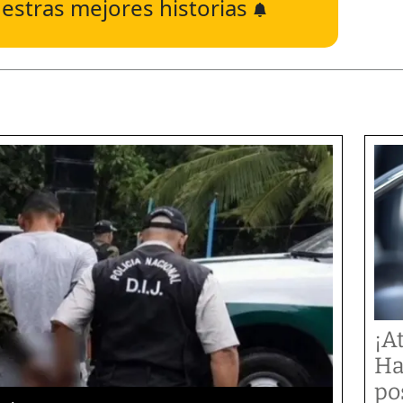
estras mejores historias
¡A
Ha
po