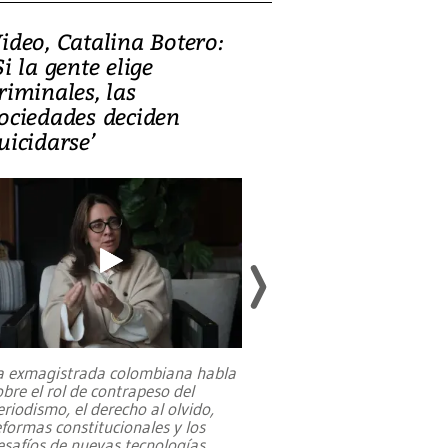
ideo, Catalina Botero:
Video: Lula la
Si la gente elige
candidatura 
riminales, las
promesas de i
ociedades deciden
en defensa, ed
uicidarse’
tierras raras
a exmagistrada colombiana habla
Entre recuerdos y es
obre el rol de contrapeso del
referencias hacia sus
eriodismo, el derecho al olvido,
presidente de Brasil,
eformas constitucionales y los
da Silva, oficializó 
esafíos de nuevas tecnologías
...
candidatura
...