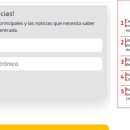
Ca
1
en
vi
¡A
2
po
de
DI
3
de
Ni
4
Ci
Na
5
su
C