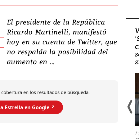
El presidente de la República
Video, Japón: Terremoto
V
Ricardo Martinelli, manifestó
deja heridos y graves
‘
hoy en su cuenta de Twitter, que
daños en Kumamoto
c
no respalda la posibilidad del
s
aumento en ...
s
 cobertura en los resultados de búsqueda.
a Estrella en Google ↗️
Un fuerte terremoto de magnitud
7,1 se registró este martes 28 de
julio en la prefectura de Kumamoto,
L
al sur de Japón, provocando una
s