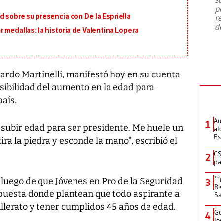
emergencia de gran
...
p
d sobre su presencia con De la Espriella
r
d
 medallas: la historia de Valentina Lopera
cardo Martinelli, manifestó hoy en su cuenta
osibilidad del aumento en la edad para
aís.
Au
1
 subir edad para ser presidente. Me huele un
al
Es
ra la piedra y esconde la mano", escribió el
CS
2
pa
‘T
 luego de que Jóvenes en Pro de la Seguridad
3
Ri
uesta donde plantean que todo aspirante a
Sa
llerato y tener cumplidos 45 años de edad.
Gu
4
lo