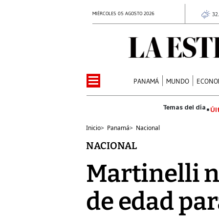
MIÉRCOLES 05 AGOSTO 2026
32
PANAMÁ
MUNDO
ECONO
Úl
Inicio
>
Panamá
>
Nacional
NACIONAL
Martinelli 
de edad par