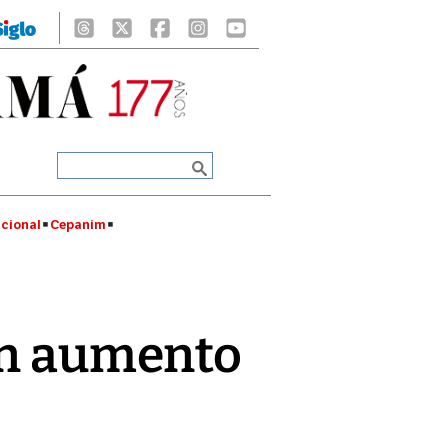
cional
Cepanim
 en aumento