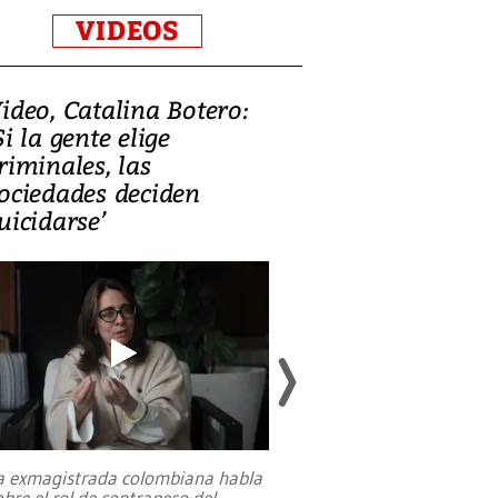
VIDEOS
ideo, Catalina Botero:
Video: Lula la
Si la gente elige
candidatura 
riminales, las
promesas de i
ociedades deciden
en defensa, ed
uicidarse’
tierras raras
a exmagistrada colombiana habla
Entre recuerdos y es
obre el rol de contrapeso del
referencias hacia sus