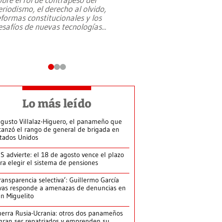
eriodismo, el derecho al olvido,
presidente de Brasil,
eformas constitucionales y los
da Silva, oficializó 
esafíos de nuevas tecnologías
...
candidatura
...
Lo más leído
gusto Villalaz-Higuero, el panameño que
canzó el rango de general de brigada en
tados Unidos
S advierte: el 18 de agosto vence el plazo
ra elegir el sistema de pensiones
ransparencia selectiva’: Guillermo García
vas responde a amenazas de denuncias en
n Miguelito
erra Rusia-Ucrania: otros dos panameños
gran ser repatriados y emprenden su