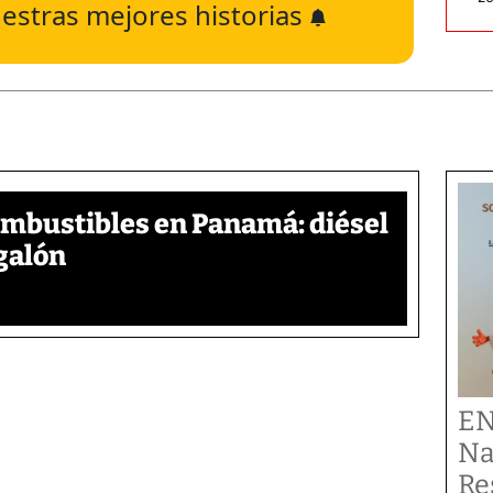
estras mejores historias
ombustibles en Panamá: diésel
galón
EN
Na
Re