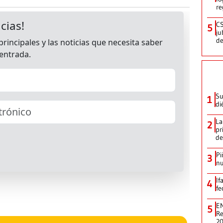
re
CS
5
ju
de
Su
1
di
La
2
pr
de
Pi
3
nu
If
4
fe
EN
5
Re
2