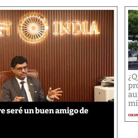
¿Q
pr
au
mí
re seré un buen amigo de
COLU