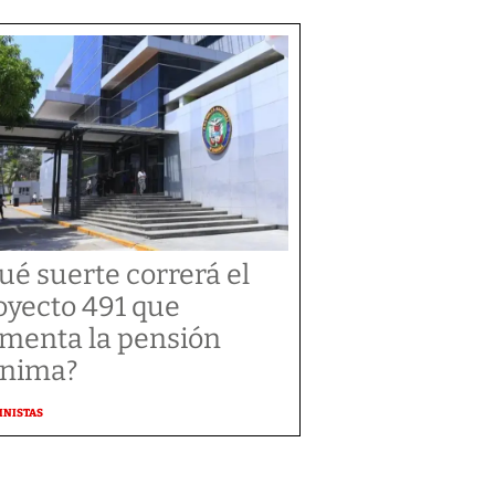
ué suerte correrá el
oyecto 491 que
menta la pensión
nima?
MNISTAS