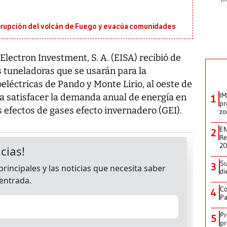
 erupción del volcán de Fuego y evacúa comunidades
ectron Investment, S. A. (EISA) recibió de
os tuneladoras que se usarán para la
eléctricas de Pando y Monte Lirio, al oeste de
IM
 a satisfacer la demanda anual de energía en
1
pr
os efectos de gases efecto invernadero (GEI).
zo
EN
2
Re
2
Su
3
di
Co
4
Pa
Pr
5
pr