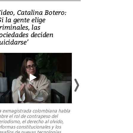
ideo, Catalina Botero:
Video: Lula la
Si la gente elige
candidatura 
riminales, las
promesas de i
ociedades deciden
en defensa, ed
uicidarse’
tierras raras
a exmagistrada colombiana habla
Entre recuerdos y es
obre el rol de contrapeso del
referencias hacia sus
eriodismo, el derecho al olvido,
presidente de Brasil,
eformas constitucionales y los
da Silva, oficializó 
esafíos de nuevas tecnologías
...
candidatura
...