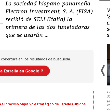
La sociedad hispano-panameña
Video, Japón: Terremoto
V
Electron Investment, S. A. (EISA)
deja heridos y graves
‘
recibió de SELI (Italia) la
daños en Kumamoto
c
primera de las dos tuneladoras
s
que se usarán ...
s
 cobertura en los resultados de búsqueda.
a Estrella en Google ↗️
Un fuerte terremoto de magnitud
7,1 se registró este martes 28 de
julio en la prefectura de Kumamoto,
L
al sur de Japón, provocando una
s
emergencia de gran
...
p
á el próximo objetivo estratégico de Estados Unidos
r
d