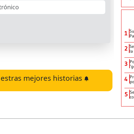
Su
1
P
Se
2
la
Po
3
‘g
estras mejores historias
Pr
4
po
Se
5
co