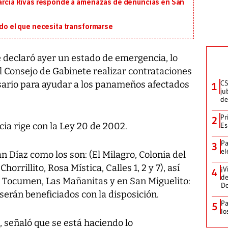
 García Rivas responde a amenazas de denuncias en San
ado el que necesita transformarse
declaró ayer un estado de emergencia, lo
l Consejo de Gabinete realizar contrataciones
CS
esario para ayudar a los panameños afectados
1
ju
de
Pr
2
a rige con la Ley 20 de 2002.
Es
Pa
3
el
n Díaz como los son: (El Milagro, Colonia del
orrillito, Rosa Mística, Calles 1, 2 y 7), así
¡V
4
de
Tocumen, Las Mañanitas y en San Miguelito:
D
serán beneficiados con la disposición.
Pa
5
lo
, señaló que se está haciendo lo