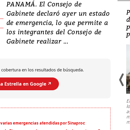
PANAMÁ. El Consejo de
Video: Lula lanza su
P
Gabinete declaró ayer un estado
candidatura con
d
de emergencia, lo que permite a
promesas de inversión
p
los integrantes del Consejo de
en defensa, educación y
p
Gabinete realizar ...
tierras raras
 cobertura en los resultados de búsqueda.
a Estrella en Google ↗️
E
l
Entre recuerdos y escuetas
a
referencias hacia sus adversarios, el
m
presidente de Brasil, Luiz Inácio Lula
m
n varias emergencias atendidas por Sinaproc
da Silva, oficializó este domingo su
candidatura
...