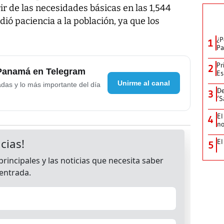
 de las necesidades básicas en las 1,544
dió paciencia a la población, ya que los
¿P
1
Pa
Pr
2
 Panamá en Telegram
Es
Unirme al canal
adas y lo más importante del día
De
3
‘S
El
4
no
El
5