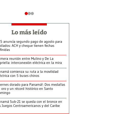
Lo más leído
S anuncia segundo pago de agosto para
bilados: ACH y cheque tienen fechas
finidas
imera reunión entre Mulino y De La
priella: interconexión eléctrica en la mira
namá comienza su ruta a la movilidad
éctrica con 5 buses chinos
iernes dorado para Panamá!: Dos medallas
 oro y un récord histórico en Santo
omingo
namá Sub-21 se queda con el bronce en
s Juegos Centroamericanos y del Caribe