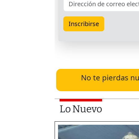
No te pierdas nu
Lo Nuevo