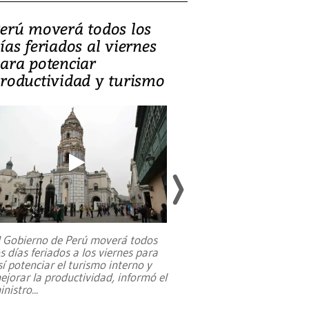
erú moverá todos los
Video, Catalin
ías feriados al viernes
‘Si la gente el
ara potenciar
criminales, la
roductividad y turismo
sociedades de
suicidarse’
l Gobierno de Perú moverá todos
os días feriados a los viernes para
La exmagistrada co
sí potenciar el turismo interno y
sobre el rol de contr
ejorar la productividad, informó el
periodismo, el derech
inistro
...
reformas constitucio
desafíos de nuevas t