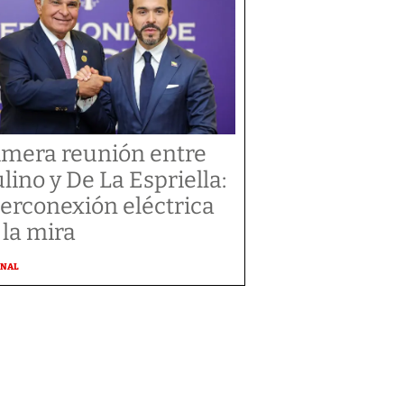
imera reunión entre
lino y De La Espriella:
terconexión eléctrica
 la mira
ONAL