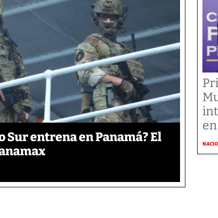
Pr
Mu
in
en
o Sur entrena en Panamá? El
NACI
 Panamax