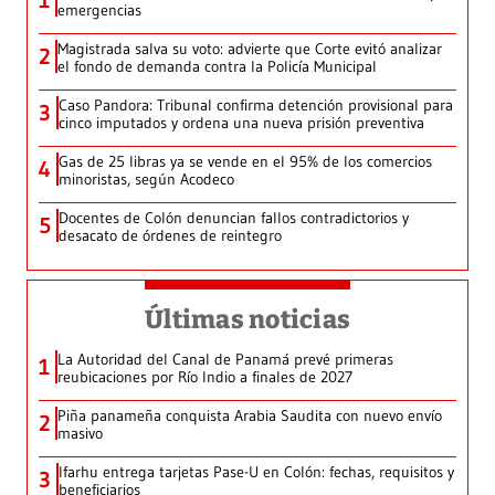
1
emergencias
Magistrada salva su voto: advierte que Corte evitó analizar
2
el fondo de demanda contra la Policía Municipal
Caso Pandora: Tribunal confirma detención provisional para
3
cinco imputados y ordena una nueva prisión preventiva
Gas de 25 libras ya se vende en el 95% de los comercios
4
minoristas, según Acodeco
Docentes de Colón denuncian fallos contradictorios y
5
desacato de órdenes de reintegro
Últimas noticias
La Autoridad del Canal de Panamá prevé primeras
1
reubicaciones por Río Indio a finales de 2027
Piña panameña conquista Arabia Saudita con nuevo envío
2
masivo
Ifarhu entrega tarjetas Pase-U en Colón: fechas, requisitos y
3
beneficiarios