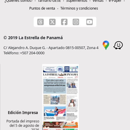
¿Quiénes somos?
Tarifario GESE
Suplementos
Ventas
e-Paper
Puntos de venta
Términos y condiciones
© 2019 La Estrella de Panamá
C/ Alejandro A. Duque G. - Apartado 0815-00507, Zona 4
Teléfono: +507 204-0000
Edición Impresa
Portada del impreso
del 5 de agosto de
2026