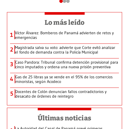
Lo más leído
Víctor Álvarez: Bomberos de Panamá advierten de retos y
1
emergencias
Magistrada salva su voto: advierte que Corte evitó analizar
2
el fondo de demanda contra la Policía Municipal
Caso Pandora: Tribunal confirma detención provisional para
3
cinco imputados y ordena una nueva prisión preventiva
Gas de 25 libras ya se vende en el 95% de los comercios
4
minoristas, según Acodeco
Docentes de Colón denuncian fallos contradictorios y
5
desacato de órdenes de reintegro
Últimas noticias
La Autoridad del Canal de Panamá prevé primeras