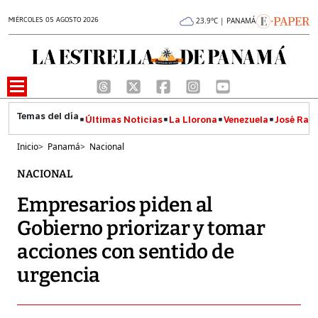
MIÉRCOLES 05 AGOSTO 2026
23.9°C | PANAMÁ
Últimas Noticias
La Llorona
Venezuela
José Raúl
Inicio
>
Panamá
>
Nacional
NACIONAL
Empresarios piden al
Gobierno priorizar y tomar
acciones con sentido de
urgencia