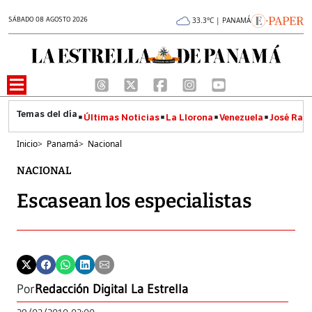
SÁBADO 08 AGOSTO 2026
33.3°C | PANAMÁ
Últimas Noticias
La Llorona
Venezuela
José Raúl
Inicio
>
Panamá
>
Nacional
NACIONAL
Escasean los especialistas
Por
Redacción Digital La Estrella