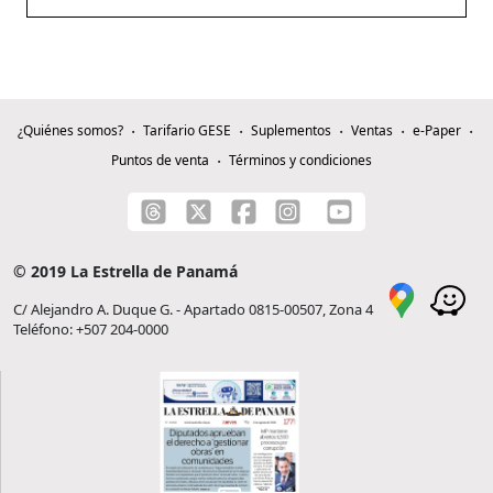
¿Quiénes somos?
Tarifario GESE
Suplementos
Ventas
e-Paper
Puntos de venta
Términos y condiciones
© 2019 La Estrella de Panamá
C/ Alejandro A. Duque G. - Apartado 0815-00507, Zona 4
Teléfono: +507 204-0000