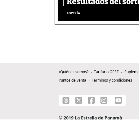
Resultados del sort
LOTERÍA
¿Quiénes somos?
Tarifario GESE
Supleme
Puntos de venta
Términos y condiciones
© 2019 La Estrella de Panamá
C/ Alejandro A. Duque G. - Apartado 0815-0
Teléfono: +507 204-0000