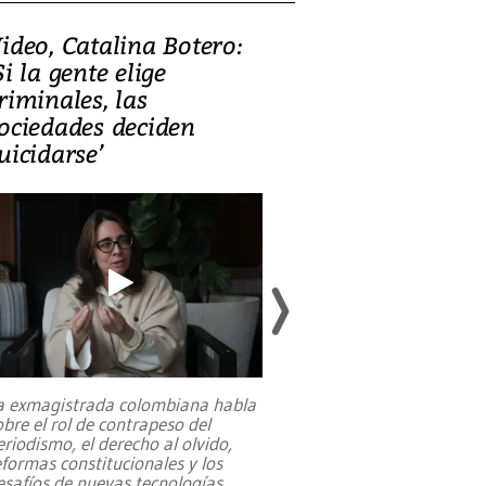
ideo, Catalina Botero:
Video: Lula la
Si la gente elige
candidatura 
riminales, las
promesas de i
ociedades deciden
en defensa, ed
uicidarse’
tierras raras
a exmagistrada colombiana habla
Entre recuerdos y es
obre el rol de contrapeso del
referencias hacia sus
eriodismo, el derecho al olvido,
presidente de Brasil,
eformas constitucionales y los
da Silva, oficializó 
esafíos de nuevas tecnologías
...
candidatura
...