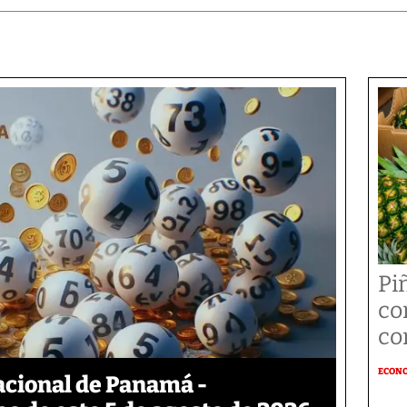
Pi
co
co
ECON
acional de Panamá -