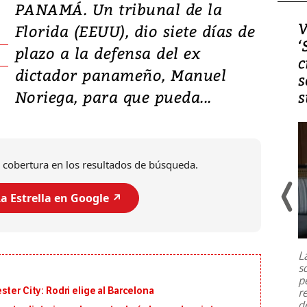
PANAMÁ. Un tribunal de la
Video, Japón: Terremoto
V
Florida (EEUU), dio siete días de
deja heridos y graves
‘
plazo a la defensa del ex
daños en Kumamoto
c
dictador panameño, Manuel
s
Noriega, para que pueda...
s
 cobertura en los resultados de búsqueda.
a Estrella en Google ↗️
Un fuerte terremoto de magnitud
7,1 se registró este martes 28 de
julio en la prefectura de Kumamoto,
L
al sur de Japón, provocando una
s
emergencia de gran
...
p
ter City: Rodri elige al Barcelona
r
d