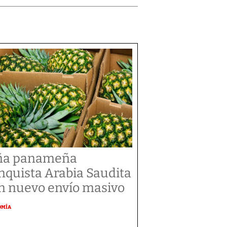
ña panameña
nquista Arabia Saudita
n nuevo envío masivo
OMÍA