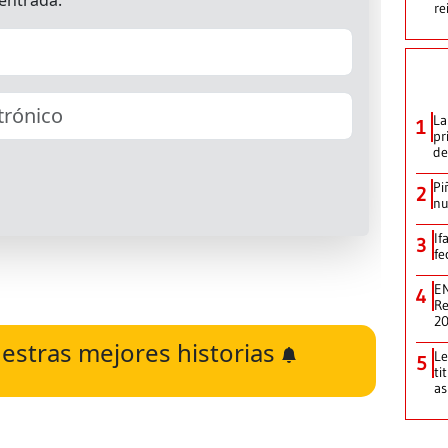
re
La
1
pr
de
Pi
2
nu
If
3
fe
EN
4
Re
2
estras mejores historias
Le
5
ti
as