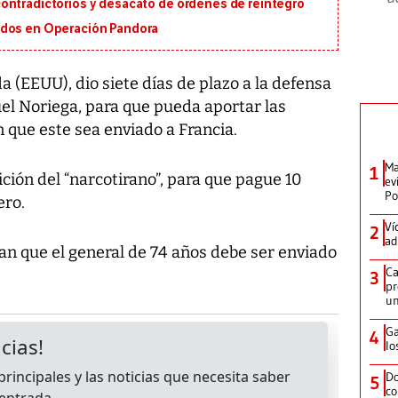
ontradictorios y desacato de órdenes de reintegro
ados en Operación Pandora
a (EEUU), dio siete días de plazo a la defensa
l Noriega, para que pueda aportar las
que este sea enviado a Francia.
Ma
1
dición del “narcotirano”, para que pague 10
ev
Po
ero.
Ví
2
ad
n que el general de 74 años debe ser enviado
Ca
3
pr
un
Ga
4
lo
Do
5
co