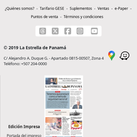
¿Quiénes somos?
Tarifario GESE
Suplementos
Ventas
e-Paper
Puntos de venta
Términos y condiciones
© 2019 La Estrella de Panamá
C/ Alejandro A. Duque G. - Apartado 0815-00507, Zona 4
Teléfono: +507 204-0000
Edición Impresa
Portada del impreso