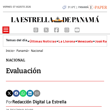
VIERNES 07 AGOSTO 2026
31.6°C | PANAMÁ
Últimas Noticias
La Llorona
Venezuela
José Raúl
Inicio
>
Panamá
>
Nacional
NACIONAL
Evaluación
Por
Redacción Digital La Estrella