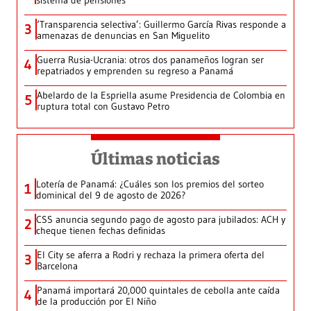
sistema de pensiones
‘Transparencia selectiva’: Guillermo García Rivas responde a
3
amenazas de denuncias en San Miguelito
Guerra Rusia-Ucrania: otros dos panameños logran ser
4
repatriados y emprenden su regreso a Panamá
Abelardo de la Espriella asume Presidencia de Colombia en
5
ruptura total con Gustavo Petro
Últimas noticias
Lotería de Panamá: ¿Cuáles son los premios del sorteo
1
dominical del 9 de agosto de 2026?
CSS anuncia segundo pago de agosto para jubilados: ACH y
2
cheque tienen fechas definidas
El City se aferra a Rodri y rechaza la primera oferta del
3
Barcelona
Panamá importará 20,000 quintales de cebolla ante caída
4
de la producción por El Niño