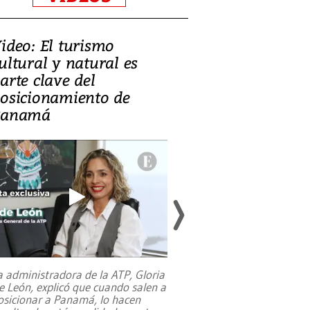
ideo: El turismo
Zambia: el de
ultural y natural es
equilibrar la 
arte clave del
mineral, la c
osicionamiento de
y la salud púb
Panamá
a administradora de la ATP, Gloria
e León, explicó que cuando salen a
osicionar a Panamá, lo hacen