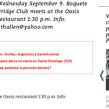
Wednesday September 9. Boquete
Bridge Club meets at the Oasis
¿Es la ‘zambianización’
V
restaurant 1:30 p.m. Info:
el modelo que Panamá
c
athallen@yahoo.com
perdió?
p
p
n: fechas, requisitos y beneficiarios
anamá alista su cierre en Santo Domingo 2026
que aumenta la pensión mínima?
 Oasis restaurant 1:30 p.m. Info:
L
D
p