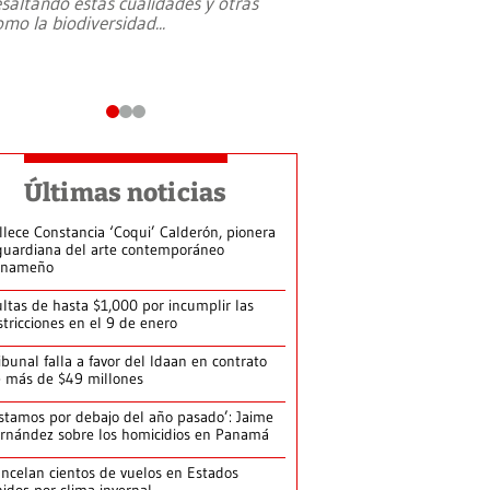
esaltando estás cualidades y otras
omo la biodiversidad
...
Últimas noticias
llece Constancia ‘Coqui’ Calderón, pionera
guardiana del arte contemporáneo
anameño
ltas de hasta $1,000 por incumplir las
stricciones en el 9 de enero
ibunal falla a favor del Idaan en contrato
 más de $49 millones
stamos por debajo del año pasado’: Jaime
rnández sobre los homicidios en Panamá
ncelan cientos de vuelos en Estados
idos por clima invernal