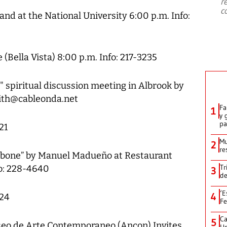
r
c
and at the National University 6:00 p.m. Info:
 (Bella Vista) 8:00 p.m. Info: 217-3235
" spiritual discussion meeting in Albrook by
smith@cableonda.net
Fa
1
y 
p
21
Mu
2
re
e Ibone” by Manuel Madueño at Restaurant
Tr
fo: 228-4640
3
de
‘E
4
 24
Fe
Ca
5
Museo de Arte Contemporaneo (Ancon) Invites
Un