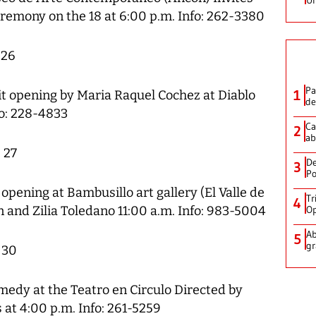
emony on the 18 at 6:00 p.m. Info: 262-3380
 26
Pa
1
bit opening by Maria Raquel Cochez at Diablo
de
fo: 228-4833
Ca
2
ab
 27
De
3
Po
 opening at Bambusillo art gallery (El Valle de
Tr
4
n and Zilia Toledano 11:00 a.m. Info: 983-5004
Op
Ab
5
gr
 30
edy at the Teatro en Circulo Directed by
at 4:00 p.m. Info: 261-5259