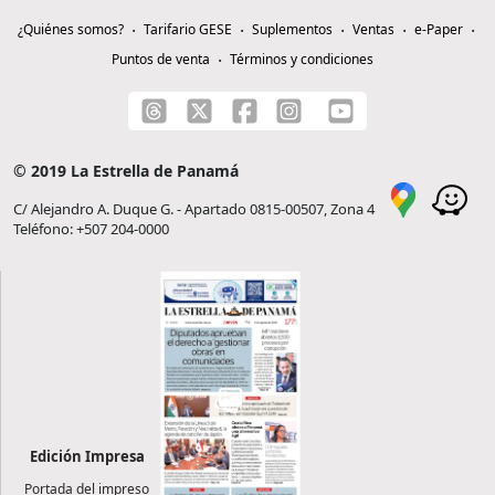
¿Quiénes somos?
Tarifario GESE
Suplementos
Ventas
e-Paper
Puntos de venta
Términos y condiciones
© 2019 La Estrella de Panamá
C/ Alejandro A. Duque G. - Apartado 0815-00507, Zona 4
Teléfono: +507 204-0000
Edición Impresa
Portada del impreso