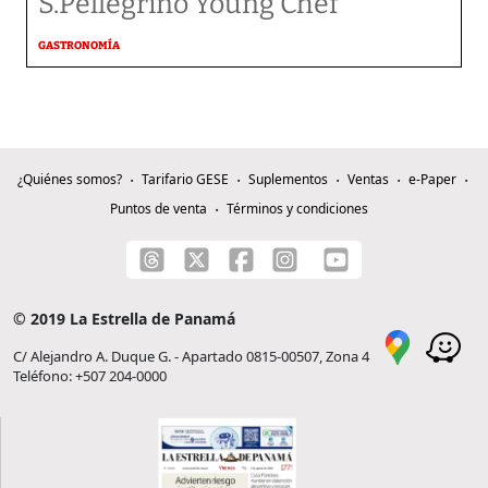
S.Pellegrino Young Chef
GASTRONOMÍA
¿Quiénes somos?
Tarifario GESE
Suplementos
Ventas
e-Paper
Puntos de venta
Términos y condiciones
© 2019 La Estrella de Panamá
C/ Alejandro A. Duque G. - Apartado 0815-00507, Zona 4
Teléfono: +507 204-0000