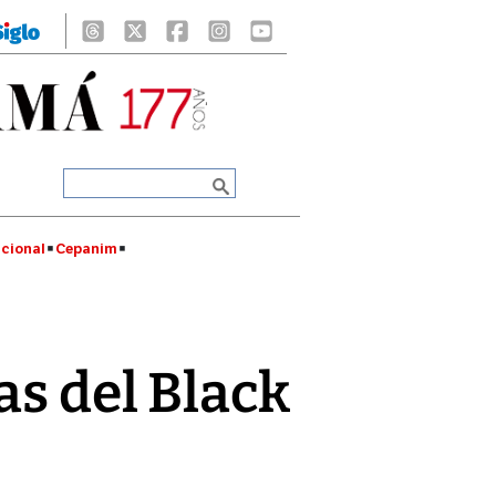
cional
Cepanim
as del Black