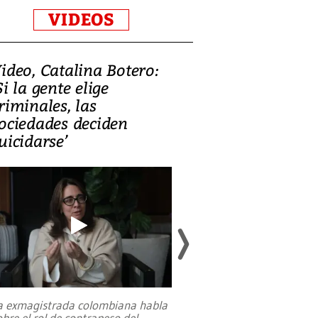
VIDEOS
ideo, Catalina Botero:
Video: Lula la
Si la gente elige
candidatura 
riminales, las
promesas de i
ociedades deciden
en defensa, ed
uicidarse’
tierras raras
a exmagistrada colombiana habla
Entre recuerdos y es
obre el rol de contrapeso del
referencias hacia sus