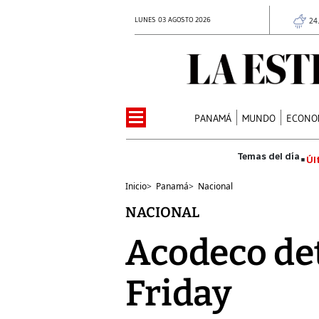
LUNES 03 AGOSTO 2026
24
PANAMÁ
MUNDO
ECONO
Úl
Inicio
>
Panamá
>
Nacional
NACIONAL
Acodeco det
Friday