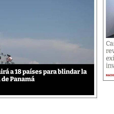
Ca
re
ex
in
á a 18 países para blindar la
NACI
l de Panamá