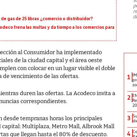
emergencia de gran
...
p
r
d
 de gas de 25 libras ¿comercio o distribuidor?
codeco frena las multas y da tiempo a los comercios para
otección al Consumidor ha implementado
ales de la ciudad capital y el área oeste
plen con colocar en un lugar visible el doble
IM
a de vencimiento de las ofertas.
1
pr
zo
entras duren las ofertas. La Acodeco invita a
EN
2
Re
enuncias correspondientes.
2
Su
3
 desde tempranas horas los principales
di
 capital: Multiplaza, Metro Mall, Albrook Mall
Co
4
rtas que llegan hasta el 80% de descuento.
Pa