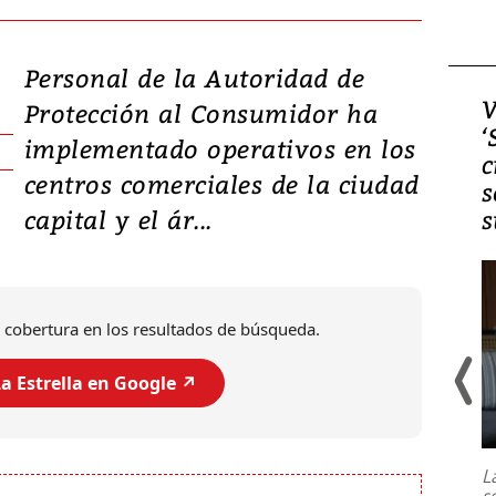
Personal de la Autoridad de
Video, Japón: Terremoto
V
Protección al Consumidor ha
deja heridos y graves
‘
implementado operativos en los
daños en Kumamoto
c
centros comerciales de la ciudad
s
capital y el ár...
s
 cobertura en los resultados de búsqueda.
a Estrella en Google ↗️
Un fuerte terremoto de magnitud
7,1 se registró este martes 28 de
julio en la prefectura de Kumamoto,
L
al sur de Japón, provocando una
s