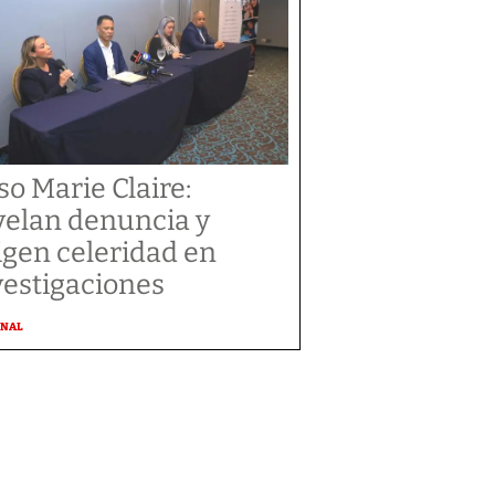
so Marie Claire:
velan denuncia y
igen celeridad en
vestigaciones
ONAL