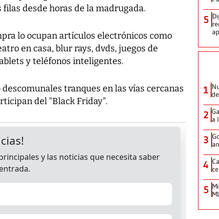
filas desde horas de la madrugada.
Di
5
re
ap
ompra lo ocupan artículos electrónicos como
eatro en casa, blur rays, dvds, juegos de
blets y teléfonos inteligentes.
Nu
o descomunales tranques en las vías cercanas
1
de
ticipan del "Black Friday".
Ga
2
a 
Go
3
an
Ca
4
ce
Mi
5
ML