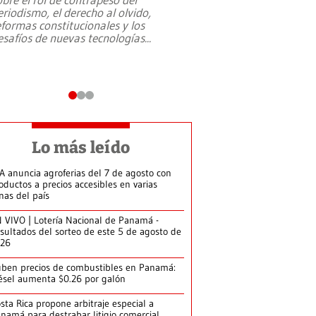
eriodismo, el derecho al olvido,
presidente de Brasil,
eformas constitucionales y los
da Silva, oficializó 
esafíos de nuevas tecnologías
...
candidatura
...
Lo más leído
A anuncia agroferias del 7 de agosto con
oductos a precios accesibles en varias
nas del país
 VIVO | Lotería Nacional de Panamá -
sultados del sorteo de este 5 de agosto de
026
ben precios de combustibles en Panamá:
ésel aumenta $0.26 por galón
sta Rica propone arbitraje especial a
namá para destrabar litigio comercial